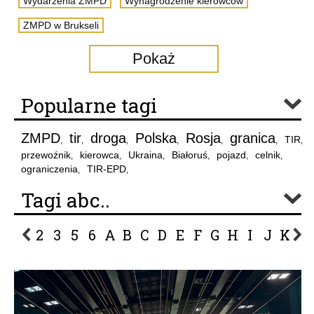
Wydarzenia ZMPD
Wynagrodzenie kierowców
ZMPD w Brukseli
Pokaż
Popularne tagi
ZMPD
tir
droga
Polska
Rosja
granica
TIR
,
,
,
,
,
,
,
przewoźnik
kierowca
Ukraina
Białoruś
pojazd
celnik
,
,
,
,
,
,
ograniczenia
TIR-EPD
,
,
Tagi abc..
2
3
5
6
A
B
C
D
E
F
G
H
I
J
K
L
P
R
S
Ś
T
U
V
W
Z