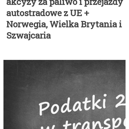
akcyzy za paliwo i przejazdy
autostradowe z UE +
Norwegia, Wielka Brytania i
Szwajcaria