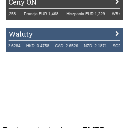
Ceny ON
,258 Francja EUR 1,468 Hiszpania EUR 1,229 WB GBP 1,31
Waluty
6284 HKD 0.4758 CAD 2.6526 NZD 2.1871 SGD 2.9103 E