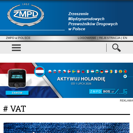
ZMPD w POLSCE
LOGOWANIE
|
REJESTRACJA
| EN
REKLAMA
# VAT