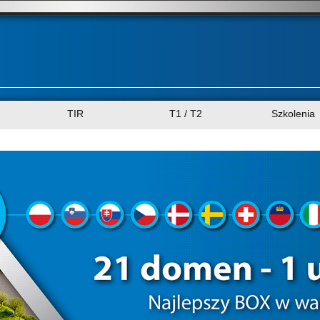
TIR
T1 / T2
Szkolenia