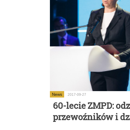
News
2017-09-27
60-lecie ZMPD: od
przewoźników i dz