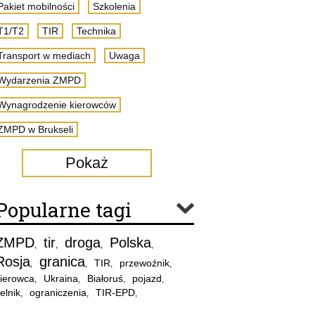
Pakiet mobilności
Szkolenia
T1/T2
TIR
Technika
Transport w mediach
Uwaga
Wydarzenia ZMPD
Wynagrodzenie kierowców
ZMPD w Brukseli
Pokaż
Popularne tagi
ZMPD
tir
droga
Polska
,
,
,
,
Rosja
granica
TIR
przewoźnik
,
,
,
,
ierowca
Ukraina
Białoruś
pojazd
,
,
,
,
elnik
ograniczenia
TIR-EPD
,
,
,