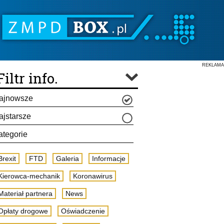
REKLAMA
Filtr info.
ajnowsze
ajstarsze
ategorie
Brexit
FTD
Galeria
Informacje
Kierowca-mechanik
Koronawirus
Materiał partnera
News
Opłaty drogowe
Oświadczenie