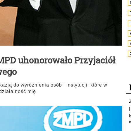
ZMPD uhonorowało Przyjaciół
wego
zją do wyróżnienia osób i instytucji, które w
działalność mię
k
c