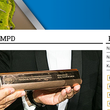
 ZMPD
N
N
K