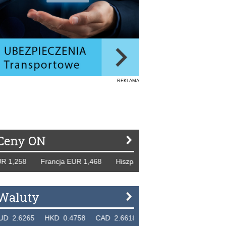
REKLAMA
Ceny ON
8 Francja EUR 1,468 Hiszpania EUR 1,229 WB GBP 1,318 R
Waluty
5 HKD 0.4758 CAD 2.6618 NZD 2.1914 SGD 2.9123 EUR