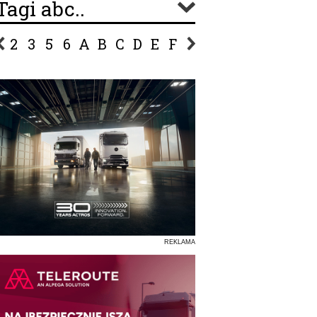
Tagi abc..
2
3
5
6
A
B
C
D
E
F
G
H
I
J
K
L
Ł
P
R
S
Ś
T
U
V
W
Z
REKLAMA