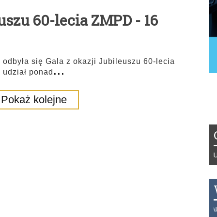
euszu 60-lecia ZMPD - 16
odbyła się Gala z okazji Jubileuszu 60-lecia
...
 udział ponad
Pokaż kolejne
Tydzień 42/2019 r. Niemcy EUR 1,25
THB 0.1129 USD 3.7324 AUD 2.626