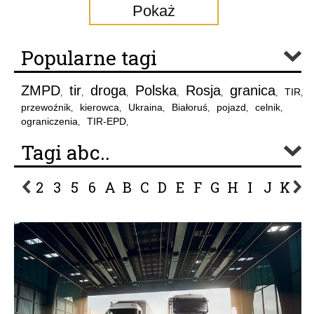
Pokaż
Popularne tagi
ZMPD
tir
droga
Polska
Rosja
granica
TIR
,
,
,
,
,
,
,
przewoźnik
kierowca
Ukraina
Białoruś
pojazd
celnik
,
,
,
,
,
,
ograniczenia
TIR-EPD
,
,
Tagi abc..
2
3
5
6
A
B
C
D
E
F
G
H
I
J
K
L
P
R
S
Ś
T
U
V
W
Z