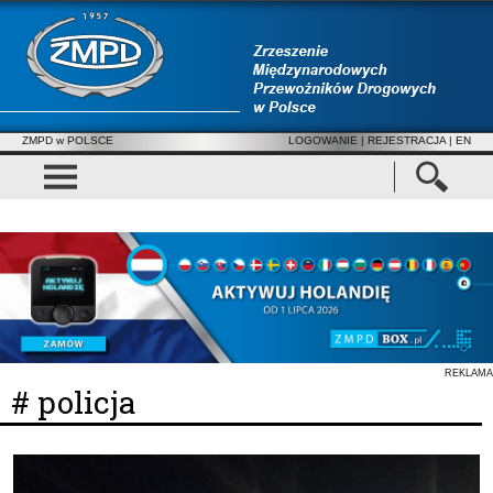
ZMPD w POLSCE
LOGOWANIE
|
REJESTRACJA
| EN
REKLAMA
# policja