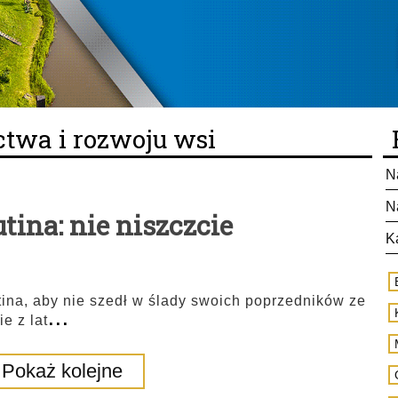
ctwa i rozwoju wsi
N
N
tina: nie niszczcie
K
tina, aby nie szedł w ślady swoich poprzedników ze
...
e z lat
Pokaż kolejne