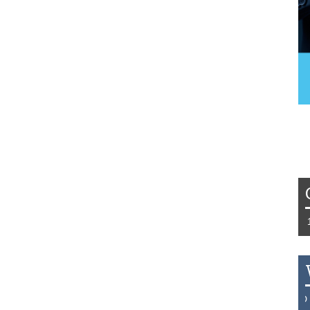
Tydzień 42/2019 r. Niemcy EUR 1,258 
THB 0.1126 USD 3.7236 AUD 2.6230 