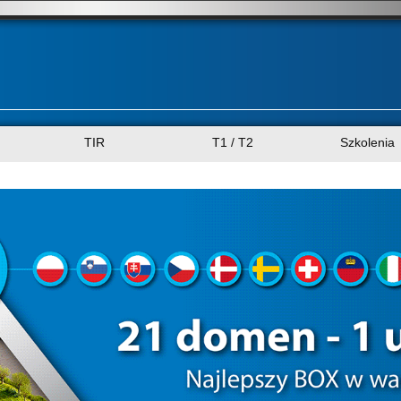
TIR
T1 / T2
Szkolenia