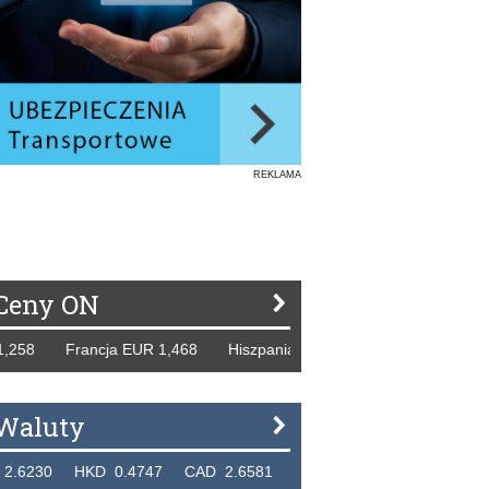
REKLAMA
Ceny ON
Francja EUR 1,468 Hiszpania EUR 1,229 WB GBP 1,318 Ros
Waluty
HKD 0.4747 CAD 2.6581 NZD 2.1889 SGD 2.9048 EUR 4