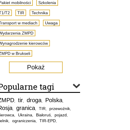
Pakiet mobilności
Szkolenia
T1/T2
TIR
Technika
Transport w mediach
Uwaga
Wydarzenia ZMPD
Wynagrodzenie kierowców
ZMPD w Brukseli
Pokaż
Popularne tagi
ZMPD
tir
droga
Polska
,
,
,
,
Rosja
granica
TIR
przewoźnik
,
,
,
,
ierowca
Ukraina
Białoruś
pojazd
,
,
,
,
elnik
ograniczenia
TIR-EPD
,
,
,