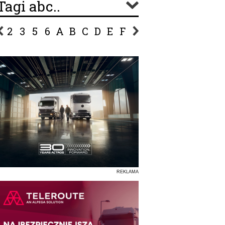
Tagi abc..
2
3
5
6
A
B
C
D
E
F
G
H
I
J
K
L
Ł
P
R
S
Ś
T
U
V
W
Z
REKLAMA