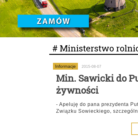
# Ministerstwo rolni
Informacje
2015-08-07
Min. Sawicki do Pu
żywności
- Apeluję do pana prezydenta Pu
Związku Sowieckiego, szczególni