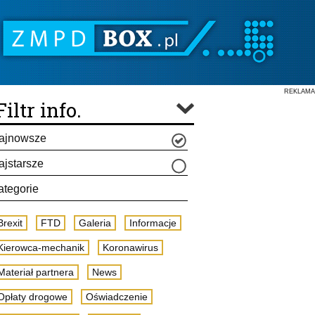
REKLAMA
Filtr info.
ajnowsze
ajstarsze
ategorie
Brexit
FTD
Galeria
Informacje
Kierowca-mechanik
Koronawirus
Materiał partnera
News
Opłaty drogowe
Oświadczenie