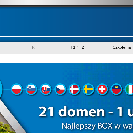
TIR
T1 / T2
Szkolenia