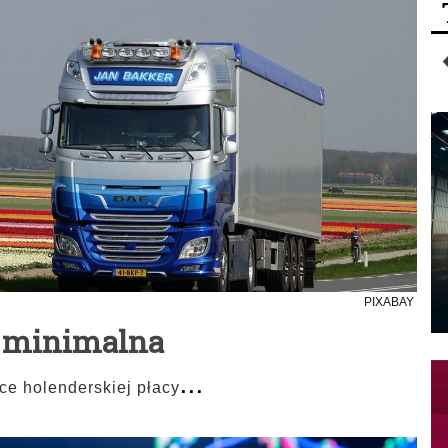
PIXABAY
a minimalna
...
e holenderskiej płacy