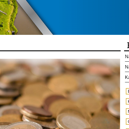
N
N
K