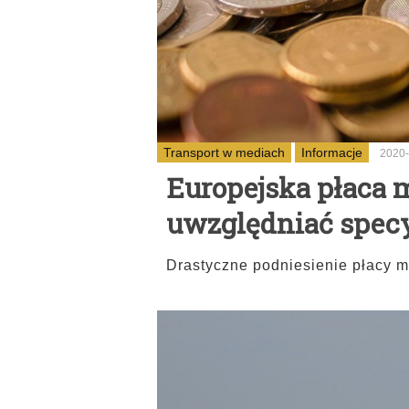
Transport w mediach
Informacje
2020-
Europejska płaca
uwzględniać specy
Drastyczne podniesienie płacy mi