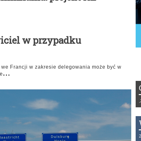
wiciel w przypadku
 we Francji w zakresie delegowania może być w
...
le
Tydzień 42/2019 r. Niemcy EUR 1,258 Fr
THB 0.1129 USD 3.7324 AUD 2.6265 HK