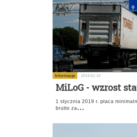
Informacje
2019-01-10
MiLoG - wzrost sta
1 stycznia 2019 r. płaca minima
...
brutto za