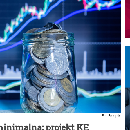
Fot. Freepik
minimalna: projekt KE