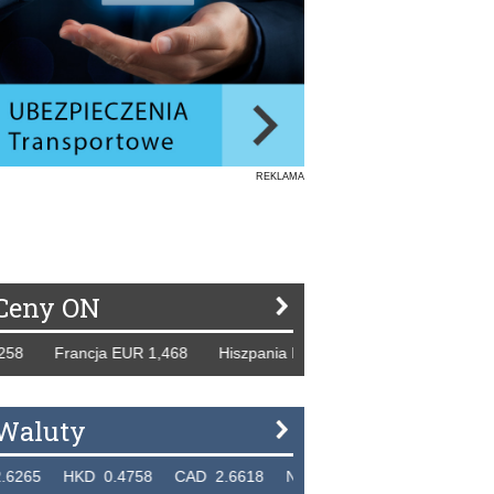
REKLAMA
Ceny ON
ancja EUR 1,468 Hiszpania EUR 1,229 WB GBP 1,318 Rosja
Waluty
D 0.4758 CAD 2.6618 NZD 2.1914 SGD 2.9123 EUR 4.3