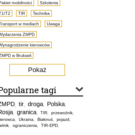
Pakiet mobilności
Szkolenia
T1/T2
TIR
Technika
Transport w mediach
Uwaga
Wydarzenia ZMPD
Wynagrodzenie kierowców
ZMPD w Brukseli
Pokaż
Popularne tagi
ZMPD
tir
droga
Polska
,
,
,
,
Rosja
granica
TIR
przewoźnik
,
,
,
,
ierowca
Ukraina
Białoruś
pojazd
,
,
,
,
elnik
ograniczenia
TIR-EPD
,
,
,