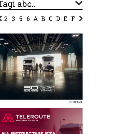
Tagi abc..
2
3
5
6
A
B
C
D
E
F
G
H
I
J
K
L
Ł
P
R
S
Ś
T
U
V
W
Z
REKLAMA