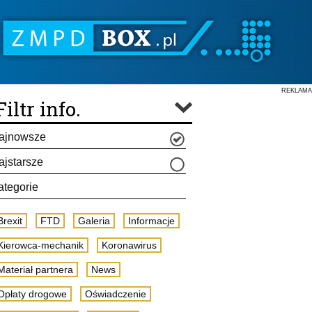
REKLAMA
Filtr info.
ajnowsze
ajstarsze
ategorie
Brexit
FTD
Galeria
Informacje
Kierowca-mechanik
Koronawirus
Materiał partnera
News
Opłaty drogowe
Oświadczenie