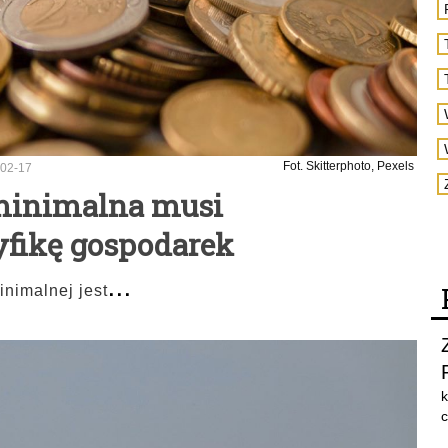
Fot. Skitterphoto, Pexels
02-17
 minimalna musi
fikę gospodarek
...
nimalnej jest
k
c