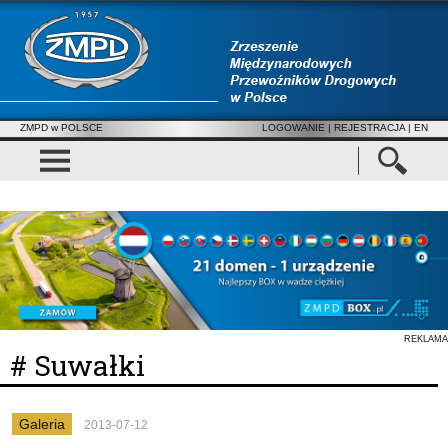
ZMPD w POLSCE
LOGOWANIE
|
REJESTRACJA
| EN
REKLAMA
# Suwałki
Galeria
2013-07-12