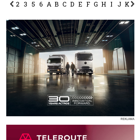
2
3
5
6
A
B
C
D
E
F
G
H
I
J
K
L
P
R
S
Ś
T
U
V
W
Z
REKLAMA