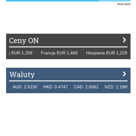
REKLAMA
Ceny ON
 EUR 1,258 Francja EUR 1,468 Hiszpania EUR 1,229 WB GB
Waluty
UD 2.6230 HKD 0.4747 CAD 2.6581 NZD 2.1889 SGD 2.9