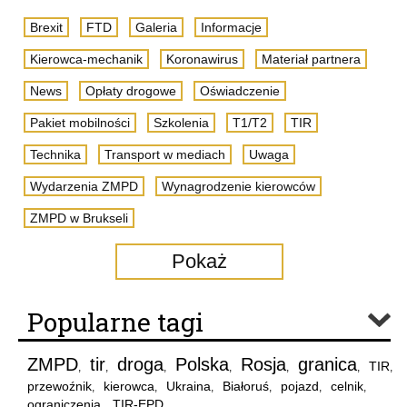
Brexit
FTD
Galeria
Informacje
Kierowca-mechanik
Koronawirus
Materiał partnera
News
Opłaty drogowe
Oświadczenie
Pakiet mobilności
Szkolenia
T1/T2
TIR
Technika
Transport w mediach
Uwaga
Wydarzenia ZMPD
Wynagrodzenie kierowców
ZMPD w Brukseli
Pokaż
Popularne tagi
ZMPD
tir
droga
Polska
Rosja
granica
TIR
,
,
,
,
,
,
,
przewoźnik
kierowca
Ukraina
Białoruś
pojazd
celnik
,
,
,
,
,
,
ograniczenia
TIR-EPD
,
,