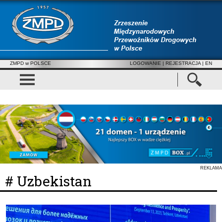
ZMPD w POLSCE
LOGOWANIE
|
REJESTRACJA
| EN
REKLAMA
# Uzbekistan