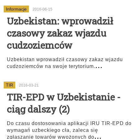
Informacje
2016-06-15
Uzbekistan: wprowadził
czasowy zakaz wjazdu
cudzoziemców
Uzbekistan wprowadził czasowy zakaz wjazdu
...
cudzoziemców na swoje terytorium.
TIR
2016-03-21
TIR-EPD w Uzbekistanie -
ciąg dalszy (2)
Do czasu dostosowania aplikacji IRU TIR-EPD do
wymagań uzbeckiego cła, zaleca się
...
zgłaszanie towarów wwożonych do