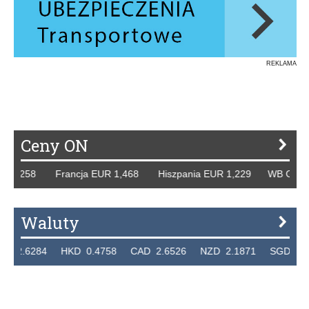
REKLAMA
Ceny ON
,258 Francja EUR 1,468 Hiszpania EUR 1,229 WB GBP 1,31
Waluty
284 HKD 0.4758 CAD 2.6526 NZD 2.1871 SGD 2.9103 E