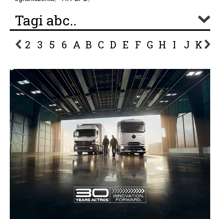
Tagi abc..
2
3
5
6
A
B
C
D
E
F
G
H
I
J
K
L
P
R
S
Ś
T
U
V
W
Z