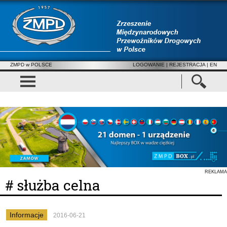
ZMPD w POLSCE
LOGOWANIE
|
REJESTRACJA
| EN
REKLAMA
# służba celna
Informacje
2016-06-21