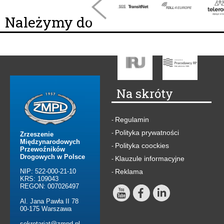
Należymy do
Na skróty
Regulamin
-
Polityka prywatności
-
Zrzeszenie
Międzynarodowych
Polityka coockies
-
Przewoźników
Drogowych w Polsce
Klauzule informacyjne
-
NIP: 522-000-21-10
Reklama
-
KRS: 109043
REGON: 007026497
Al. Jana Pawła II 78
00-175 Warszawa
sekretariat@zmpd.pl