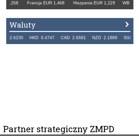
R 1,258 Francja EUR 1,468 Hiszpania EUR 1,229 WB GBP 1,
Waluty
2.6230 HKD 0.4747 CAD 2.6581 NZD 2.1889 SGD 2.904
Partner strategiczny ZMPD