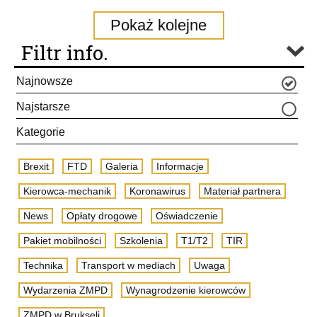
Pokaż kolejne
Filtr info.
Najnowsze
Najstarsze
Kategorie
Brexit
FTD
Galeria
Informacje
Kierowca-mechanik
Koronawirus
Materiał partnera
News
Opłaty drogowe
Oświadczenie
Pakiet mobilności
Szkolenia
T1/T2
TIR
Technika
Transport w mediach
Uwaga
Wydarzenia ZMPD
Wynagrodzenie kierowców
ZMPD w Brukseli