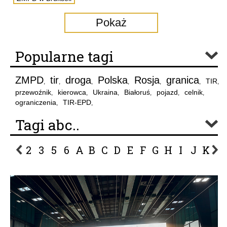
Pokaż
Popularne tagi
ZMPD
tir
droga
Polska
Rosja
granica
TIR
,
,
,
,
,
,
,
przewoźnik
kierowca
Ukraina
Białoruś
pojazd
celnik
,
,
,
,
,
,
ograniczenia
TIR-EPD
,
,
Tagi abc..
2
3
5
6
A
B
C
D
E
F
G
H
I
J
K
L
P
R
S
Ś
T
U
V
W
Z