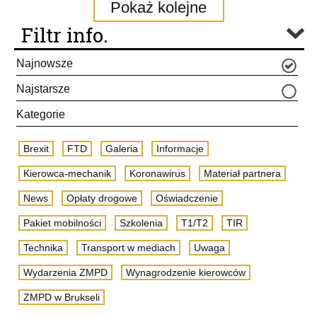
Pokaż kolejne
Filtr info.
Najnowsze
Najstarsze
Kategorie
Brexit
FTD
Galeria
Informacje
Kierowca-mechanik
Koronawirus
Materiał partnera
News
Opłaty drogowe
Oświadczenie
Pakiet mobilności
Szkolenia
T1/T2
TIR
Technika
Transport w mediach
Uwaga
Wydarzenia ZMPD
Wynagrodzenie kierowców
ZMPD w Brukseli