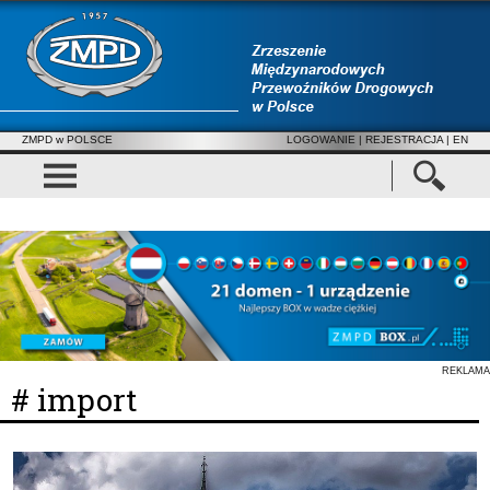
ZMPD w POLSCE
LOGOWANIE
|
REJESTRACJA
| EN
REKLAMA
# import