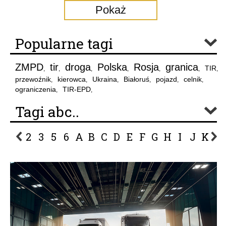
Pokaż
Popularne tagi
ZMPD
tir
droga
Polska
Rosja
granica
TIR
,
,
,
,
,
,
,
przewoźnik
kierowca
Ukraina
Białoruś
pojazd
celnik
,
,
,
,
,
,
ograniczenia
TIR-EPD
,
,
Tagi abc..
2
3
5
6
A
B
C
D
E
F
G
H
I
J
K
L
P
R
S
Ś
T
U
V
W
Z