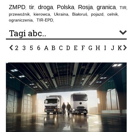
ZMPD
tir
droga
Polska
Rosja
granica
TIR
,
,
,
,
,
,
,
przewoźnik
kierowca
Ukraina
Białoruś
pojazd
celnik
,
,
,
,
,
,
ograniczenia
TIR-EPD
,
,
Tagi abc..
2
3
5
6
A
B
C
D
E
F
G
H
I
J
K
L
P
R
S
Ś
T
U
V
W
Z