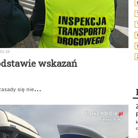
01-26
odstawie wskazań
...
zasady się nie
k
c