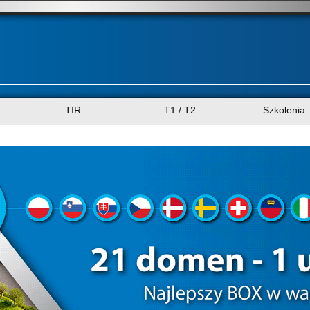
TIR
T1 / T2
Szkolenia