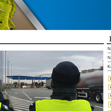
N
N
K