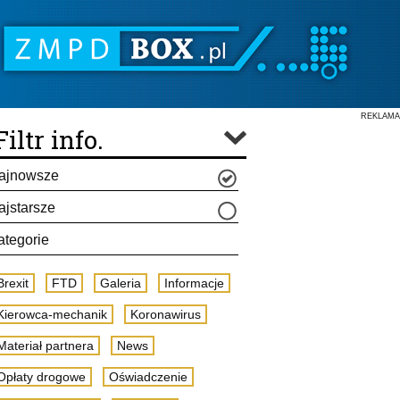
REKLAMA
Filtr info.
ajnowsze
ajstarsze
ategorie
Brexit
FTD
Galeria
Informacje
Kierowca-mechanik
Koronawirus
Materiał partnera
News
Opłaty drogowe
Oświadczenie