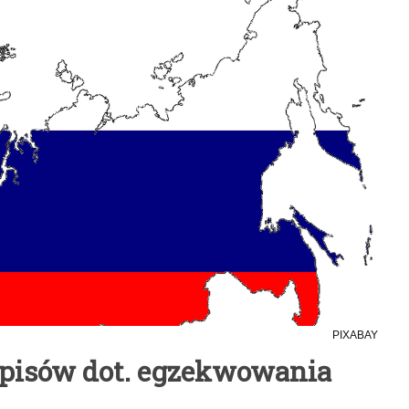
PIXABAY
episów dot. egzekwowania