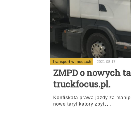
Transport w mediach
2021-08-17
ZMPD o nowych tar
truckfocus.pl.
Konfiskata prawa jazdy za manipu
...
nowe taryfikatory zbyt