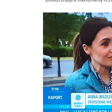
podwyższająca maksymalną licz