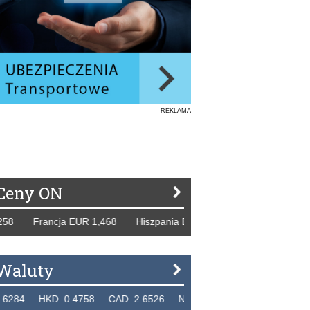
REKLAMA
Ceny ON
rancja EUR 1,468 Hiszpania EUR 1,229 WB GBP 1,318 Rosja
Waluty
KD 0.4758 CAD 2.6526 NZD 2.1871 SGD 2.9103 EUR 4.3