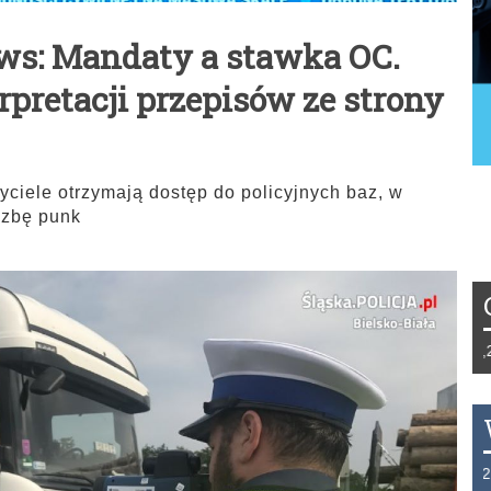
ws: Mandaty a stawka OC.
pretacji przepisów ze strony
yciele otrzymają dostęp do policyjnych baz, w
czbę punk
Tydzień 42/2019 r. Niemcy EUR 1,258 F
THB 0.1123 USD 3.7320 AUD 2.6284 H