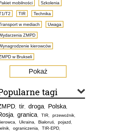
Pakiet mobilności
Szkolenia
T1/T2
TIR
Technika
Transport w mediach
Uwaga
Wydarzenia ZMPD
Wynagrodzenie kierowców
ZMPD w Brukseli
Pokaż
Popularne tagi
ZMPD
tir
droga
Polska
,
,
,
,
Rosja
granica
TIR
przewoźnik
,
,
,
,
ierowca
Ukraina
Białoruś
pojazd
,
,
,
,
elnik
ograniczenia
TIR-EPD
,
,
,