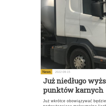
News
2022-09-15
Już niedługo wyż
punktów karnych
Już wkrótce obowiązywać będzie