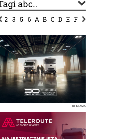
Tagi abc..
2
3
5
6
A
B
C
D
E
F
G
H
I
J
K
L
Ł
P
R
S
Ś
T
U
V
W
Z
REKLAMA