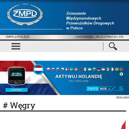
ZMPD w POLSCE
LOGOWANIE
|
REJESTRACJA
| EN
REKLAMA
# Węgry