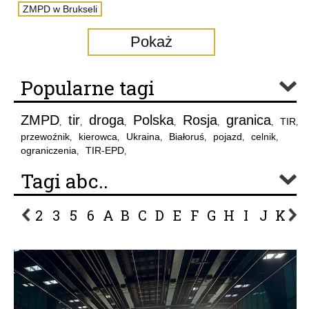
ZMPD w Brukseli
Pokaż
Popularne tagi
ZMPD
tir
droga
Polska
Rosja
granica
TIR
,
,
,
,
,
,
,
przewoźnik
kierowca
Ukraina
Białoruś
pojazd
celnik
,
,
,
,
,
,
ograniczenia
TIR-EPD
,
,
Tagi abc..
2
3
5
6
A
B
C
D
E
F
G
H
I
J
K
L
P
R
S
Ś
T
U
V
W
Z