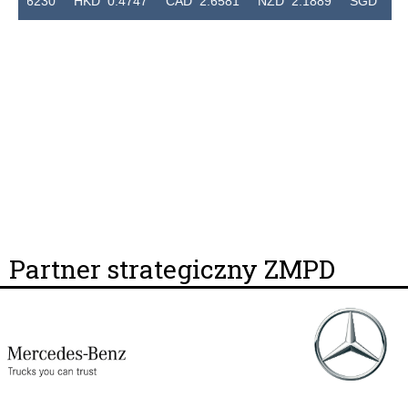
30 HKD 0.4747 CAD 2.6581 NZD 2.1889 SGD 2.9048 EUR
Partner strategiczny ZMPD