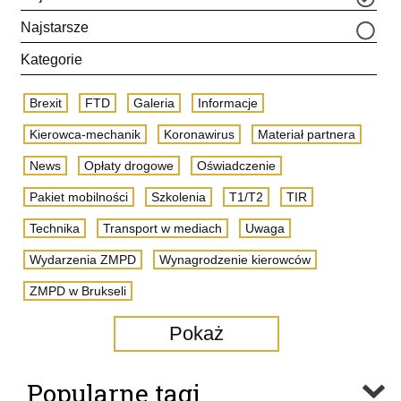
Najstarsze
Kategorie
Brexit
FTD
Galeria
Informacje
Kierowca-mechanik
Koronawirus
Materiał partnera
News
Opłaty drogowe
Oświadczenie
Pakiet mobilności
Szkolenia
T1/T2
TIR
Technika
Transport w mediach
Uwaga
Wydarzenia ZMPD
Wynagrodzenie kierowców
ZMPD w Brukseli
Pokaż
Popularne tagi