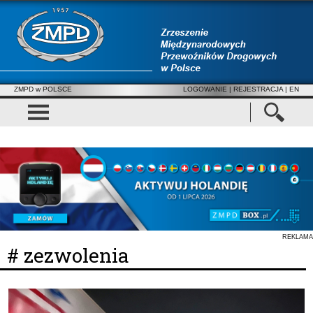
ZMPD w POLSCE
LOGOWANIE
|
REJESTRACJA
| EN
REKLAMA
# zezwolenia