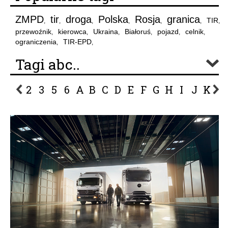
ZMPD
tir
droga
Polska
Rosja
granica
TIR
,
,
,
,
,
,
,
przewoźnik
kierowca
Ukraina
Białoruś
pojazd
celnik
,
,
,
,
,
,
ograniczenia
TIR-EPD
,
,
Tagi abc..
2
3
5
6
A
B
C
D
E
F
G
H
I
J
K
L
P
R
S
Ś
T
U
V
W
Z