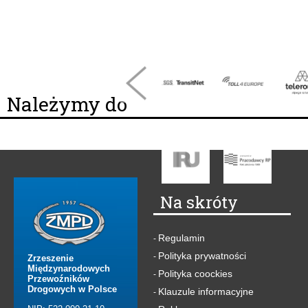
Należymy do
Na skróty
Regulamin
-
Polityka prywatności
-
Zrzeszenie
Międzynarodowych
Polityka coockies
-
Przewoźników
Drogowych w Polsce
Klauzule informacyjne
-