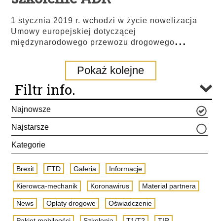
1 stycznia 2019 r. wchodzi w życie nowelizacja
Umowy europejskiej dotyczącej
...
międzynarodowego przewozu drogowego
Pokaż kolejne
Filtr info.
Najnowsze
Najstarsze
Kategorie
Brexit
FTD
Galeria
Informacje
Kierowca-mechanik
Koronawirus
Materiał partnera
News
Opłaty drogowe
Oświadczenie
Pakiet mobilności
Szkolenia
T1/T2
TIR