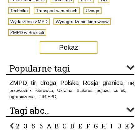
Technika
Transport w mediach
Uwaga
Wydarzenia ZMPD
Wynagrodzenie kierowców
ZMPD w Brukseli
Pokaż
Popularne tagi
ZMPD
tir
droga
Polska
Rosja
granica
TIR
,
,
,
,
,
,
,
przewoźnik
kierowca
Ukraina
Białoruś
pojazd
celnik
,
,
,
,
,
,
ograniczenia
TIR-EPD
,
,
Tagi abc..
2
3
5
6
A
B
C
D
E
F
G
H
I
J
K
L
P
R
S
Ś
T
U
V
W
Z