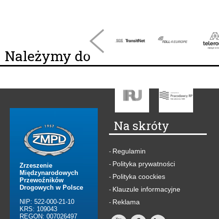
Należymy do
Na skróty
Regulamin
-
Polityka prywatności
-
Zrzeszenie
Międzynarodowych
Polityka coockies
-
Przewoźników
Drogowych w Polsce
Klauzule informacyjne
-
NIP: 522-000-21-10
Reklama
-
KRS: 109043
REGON: 007026497