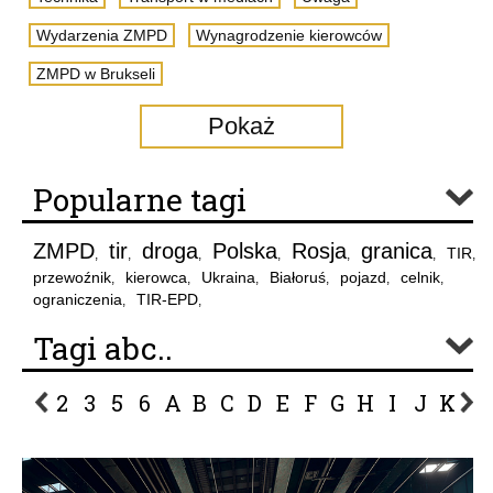
Wydarzenia ZMPD
Wynagrodzenie kierowców
ZMPD w Brukseli
Pokaż
Popularne tagi
ZMPD
tir
droga
Polska
Rosja
granica
TIR
,
,
,
,
,
,
,
przewoźnik
kierowca
Ukraina
Białoruś
pojazd
celnik
,
,
,
,
,
,
ograniczenia
TIR-EPD
,
,
Tagi abc..
2
3
5
6
A
B
C
D
E
F
G
H
I
J
K
L
P
R
S
Ś
T
U
V
W
Z