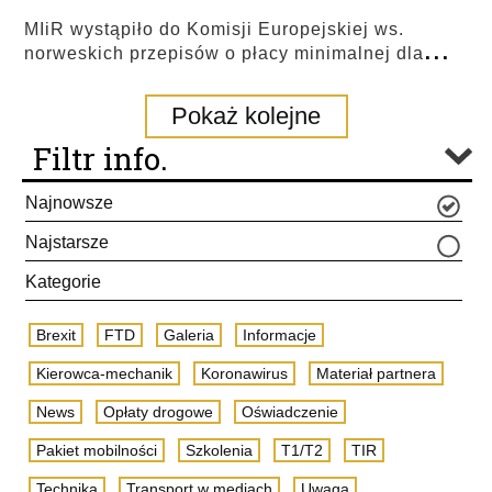
MIiR wystąpiło do Komisji Europejskiej ws.
...
norweskich przepisów o płacy minimalnej dla
Pokaż kolejne
Filtr info.
Najnowsze
Najstarsze
Kategorie
Brexit
FTD
Galeria
Informacje
Kierowca-mechanik
Koronawirus
Materiał partnera
News
Opłaty drogowe
Oświadczenie
Pakiet mobilności
Szkolenia
T1/T2
TIR
Technika
Transport w mediach
Uwaga