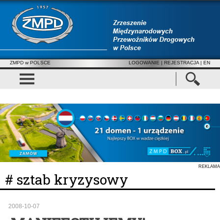
ZMPD w POLSCE
LOGOWANIE
|
REJESTRACJA
| EN
REKLAMA
# sztab kryzysowy
2008-10-07