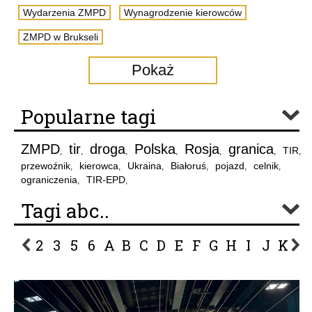
Wydarzenia ZMPD
Wynagrodzenie kierowców
ZMPD w Brukseli
Pokaż
Popularne tagi
ZMPD
tir
droga
Polska
Rosja
granica
TIR
,
,
,
,
,
,
,
przewoźnik
kierowca
Ukraina
Białoruś
pojazd
celnik
,
,
,
,
,
,
ograniczenia
TIR-EPD
,
,
Tagi abc..
2
3
5
6
A
B
C
D
E
F
G
H
I
J
K
L
P
R
S
Ś
T
U
V
W
Z