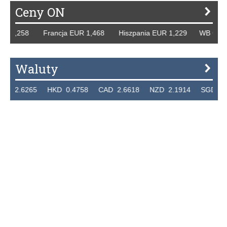
Ceny ON
R 1,258 Francja EUR 1,468 Hiszpania EUR 1,229 WB GBP 1
Waluty
2.6265 HKD 0.4758 CAD 2.6618 NZD 2.1914 SGD 2.912