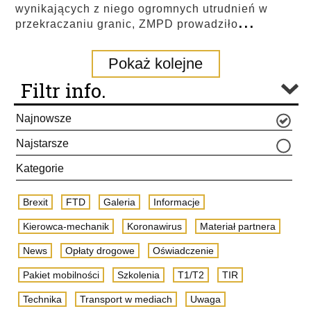
wynikających z niego ogromnych utrudnień w
...
przekraczaniu granic, ZMPD prowadziło
Pokaż kolejne
Filtr info.
Najnowsze
Najstarsze
Kategorie
Brexit
FTD
Galeria
Informacje
Kierowca-mechanik
Koronawirus
Materiał partnera
News
Opłaty drogowe
Oświadczenie
Pakiet mobilności
Szkolenia
T1/T2
TIR
Technika
Transport w mediach
Uwaga