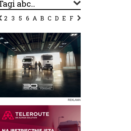
Tagi abc..
2
3
5
6
A
B
C
D
E
F
G
H
I
J
K
L
Ł
P
R
S
Ś
T
U
V
W
Z
REKLAMA