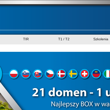
TIR
T1 / T2
Szkolenia