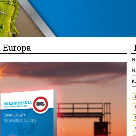
u Europa
N
N
K