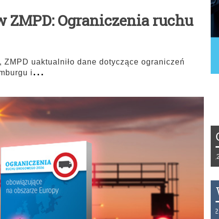
w ZMPD: Ograniczenia ruchu
i, ZMPD uaktualniło dane dotyczące ograniczeń
...
emburgu i
Tydzień 42/2019 r. Niemcy EUR 1,258 F
THB 0.1129 USD 3.7324 AUD 2.6265 H