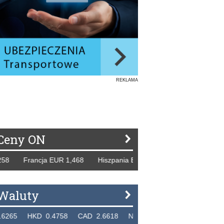
REKLAMA
Ceny ON
rancja EUR 1,468 Hiszpania EUR 1,229 WB GBP 1,318 Rosj
Waluty
KD 0.4758 CAD 2.6618 NZD 2.1914 SGD 2.9123 EUR 4.3