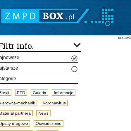
REKLAMA
Filtr info.
ajnowsze
ajstarsze
ategorie
Brexit
FTD
Galeria
Informacje
Kierowca-mechanik
Koronawirus
Materiał partnera
News
Opłaty drogowe
Oświadczenie