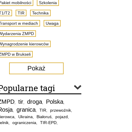
Pakiet mobilności
Szkolenia
T1/T2
TIR
Technika
Transport w mediach
Uwaga
Wydarzenia ZMPD
Wynagrodzenie kierowców
ZMPD w Brukseli
Pokaż
Popularne tagi
ZMPD
tir
droga
Polska
,
,
,
,
Rosja
granica
TIR
przewoźnik
,
,
,
,
ierowca
Ukraina
Białoruś
pojazd
,
,
,
,
elnik
ograniczenia
TIR-EPD
,
,
,