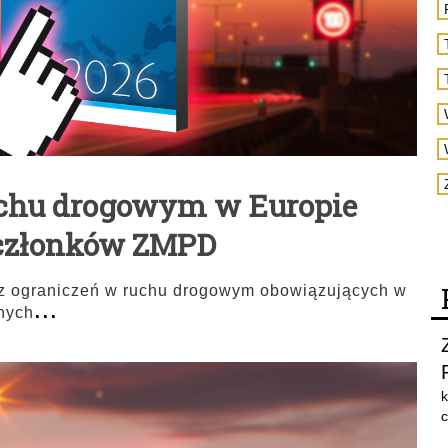
uchu drogowym w Europie
 członków ZMPD
z ograniczeń w ruchu drogowym obowiązujących w
...
nych
k
c