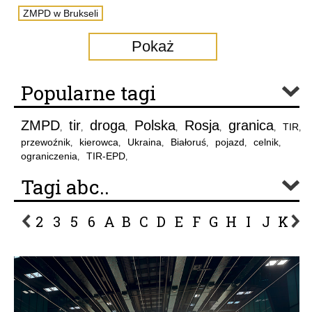
ZMPD w Brukseli
Pokaż
Popularne tagi
ZMPD
tir
droga
Polska
Rosja
granica
TIR
,
,
,
,
,
,
,
przewoźnik
kierowca
Ukraina
Białoruś
pojazd
celnik
,
,
,
,
,
,
ograniczenia
TIR-EPD
,
,
Tagi abc..
2
3
5
6
A
B
C
D
E
F
G
H
I
J
K
L
P
R
S
Ś
T
U
V
W
Z