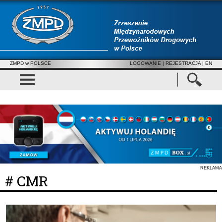
ZMPD w POLSCE
LOGOWANIE
|
REJESTRACJA
| EN
REKLAMA
# CMR