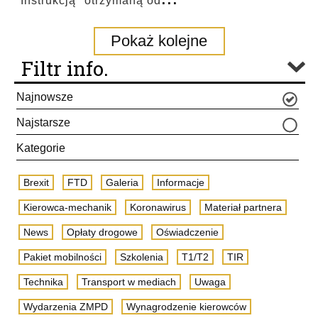
"Instrukcją" otrzymaną od
Pokaż kolejne
Filtr info.
Najnowsze
Najstarsze
Kategorie
Brexit
FTD
Galeria
Informacje
Kierowca-mechanik
Koronawirus
Materiał partnera
News
Opłaty drogowe
Oświadczenie
Pakiet mobilności
Szkolenia
T1/T2
TIR
Technika
Transport w mediach
Uwaga
Wydarzenia ZMPD
Wynagrodzenie kierowców