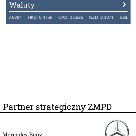
Waluty
2.6284 HKD 0.4758 CAD 2.6526 NZD 2.1871 SGD 2.9103
Partner strategiczny ZMPD