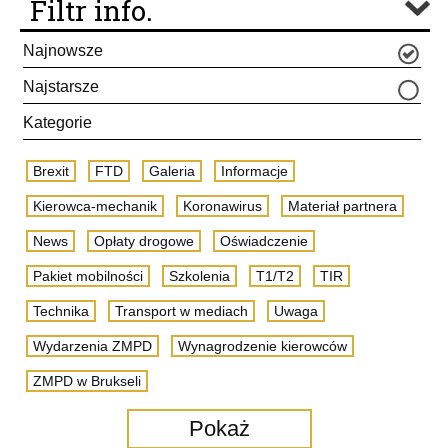
Filtr info.
Najnowsze
Najstarsze
Kategorie
Brexit
FTD
Galeria
Informacje
Kierowca-mechanik
Koronawirus
Materiał partnera
News
Opłaty drogowe
Oświadczenie
Pakiet mobilności
Szkolenia
T1/T2
TIR
Technika
Transport w mediach
Uwaga
Wydarzenia ZMPD
Wynagrodzenie kierowców
ZMPD w Brukseli
Pokaż