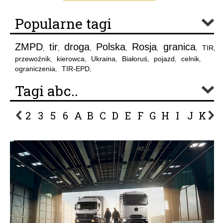
Popularne tagi
ZMPD
tir
droga
Polska
Rosja
granica
TIR
,
,
,
,
,
,
,
przewoźnik
kierowca
Ukraina
Białoruś
pojazd
celnik
,
,
,
,
,
,
ograniczenia
TIR-EPD
,
,
Tagi abc..
2
3
5
6
A
B
C
D
E
F
G
H
I
J
K
L
P
R
S
Ś
T
U
V
W
Z