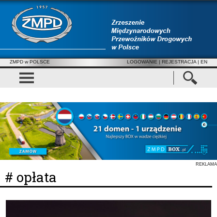
ZMPD w POLSCE
LOGOWANIE
|
REJESTRACJA
| EN
REKLAMA
# opłata