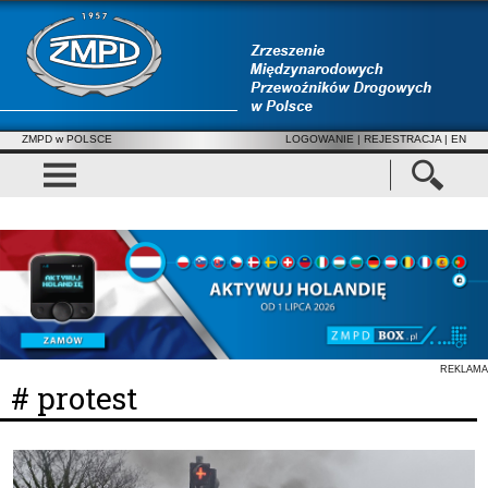
ZMPD w POLSCE
LOGOWANIE
|
REJESTRACJA
| EN
REKLAMA
# protest