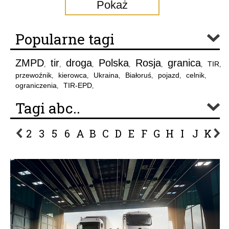
Pokaż
Popularne tagi
ZMPD
tir
droga
Polska
Rosja
granica
TIR
,
,
,
,
,
,
,
przewoźnik
kierowca
Ukraina
Białoruś
pojazd
celnik
,
,
,
,
,
,
ograniczenia
TIR-EPD
,
,
Tagi abc..
2
3
5
6
A
B
C
D
E
F
G
H
I
J
K
L
P
R
S
Ś
T
U
V
W
Z