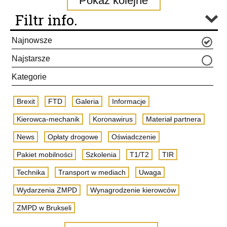
Pokaż kolejne
Filtr info.
Najnowsze
Najstarsze
Kategorie
Brexit
FTD
Galeria
Informacje
Kierowca-mechanik
Koronawirus
Materiał partnera
News
Opłaty drogowe
Oświadczenie
Pakiet mobilności
Szkolenia
T1/T2
TIR
Technika
Transport w mediach
Uwaga
Wydarzenia ZMPD
Wynagrodzenie kierowców
ZMPD w Brukseli