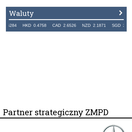
Waluty
 HKD 0.4758 CAD 2.6526 NZD 2.1871 SGD 2.9103 EUR 4
Partner strategiczny ZMPD