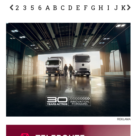
2
3
5
6
A
B
C
D
E
F
G
H
I
J
K
L
P
R
S
Ś
T
U
V
W
Z
REKLAMA