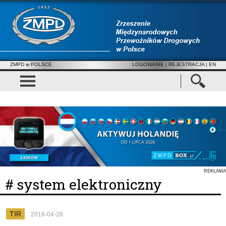
ZMPD w POLSCE
LOGOWANIE
|
REJESTRACJA
| EN
REKLAMA
# system elektroniczny
TIR
2016-04-28