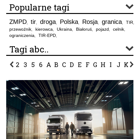
Popularne tagi
ZMPD
tir
droga
Polska
Rosja
granica
TIR
,
,
,
,
,
,
,
przewoźnik
kierowca
Ukraina
Białoruś
pojazd
celnik
,
,
,
,
,
,
ograniczenia
TIR-EPD
,
,
Tagi abc..
2
3
5
6
A
B
C
D
E
F
G
H
I
J
K
L
P
R
S
Ś
T
U
V
W
Z