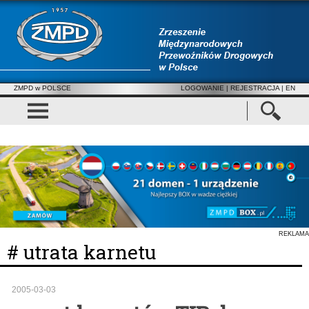
ZMPD w POLSCE
LOGOWANIE
|
REJESTRACJA
| EN
REKLAMA
# utrata karnetu
2005-03-03