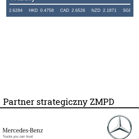
2.6284 HKD 0.4758 CAD 2.6526 NZD 2.1871 SGD 2.910
Partner strategiczny ZMPD