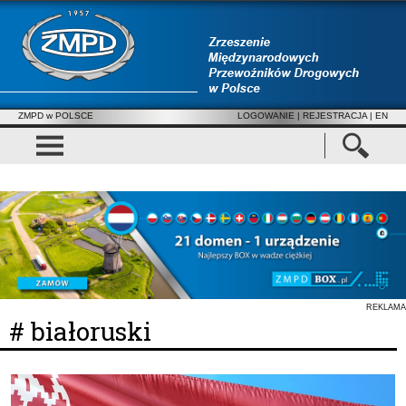
ZMPD w POLSCE
LOGOWANIE
|
REJESTRACJA
| EN
REKLAMA
# białoruski