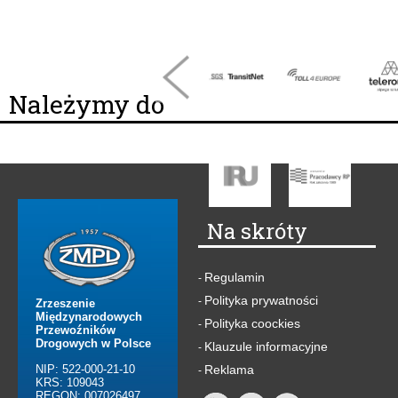
Należymy do
Na skróty
Regulamin
-
Polityka prywatności
-
Zrzeszenie
Międzynarodowych
Polityka coockies
-
Przewoźników
Drogowych w Polsce
Klauzule informacyjne
-
NIP: 522-000-21-10
Reklama
-
KRS: 109043
REGON: 007026497