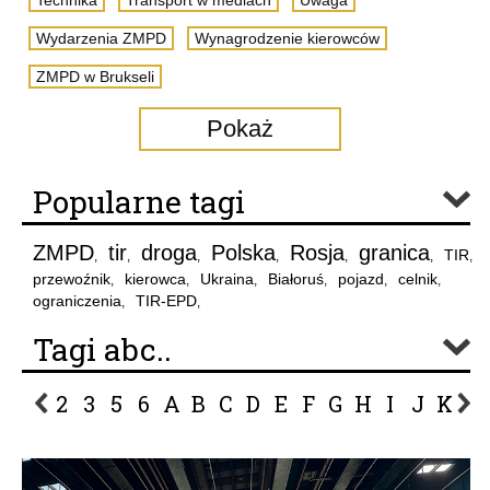
Technika
Transport w mediach
Uwaga
Wydarzenia ZMPD
Wynagrodzenie kierowców
ZMPD w Brukseli
Pokaż
Popularne tagi
ZMPD
tir
droga
Polska
Rosja
granica
TIR
,
,
,
,
,
,
,
przewoźnik
kierowca
Ukraina
Białoruś
pojazd
celnik
,
,
,
,
,
,
ograniczenia
TIR-EPD
,
,
Tagi abc..
2
3
5
6
A
B
C
D
E
F
G
H
I
J
K
L
P
R
S
Ś
T
U
V
W
Z