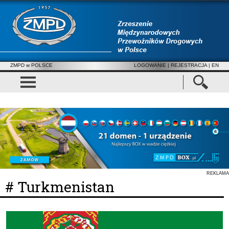
ZMPD w POLSCE
LOGOWANIE
|
REJESTRACJA
| EN
REKLAMA
# Turkmenistan