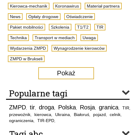
Kierowca-mechanik
Koronawirus
Materiał partnera
News
Opłaty drogowe
Oświadczenie
Pakiet mobilności
Szkolenia
T1/T2
TIR
Technika
Transport w mediach
Uwaga
Wydarzenia ZMPD
Wynagrodzenie kierowców
ZMPD w Brukseli
Pokaż
Popularne tagi
ZMPD
tir
droga
Polska
Rosja
granica
TIR
,
,
,
,
,
,
,
przewoźnik
kierowca
Ukraina
Białoruś
pojazd
celnik
,
,
,
,
,
,
ograniczenia
TIR-EPD
,
,
Tagi abc..