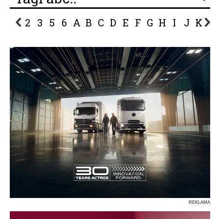
2
3
5
6
A
B
C
D
E
F
G
H
I
J
K
L
P
R
S
Ś
T
U
V
W
Z
REKLAMA