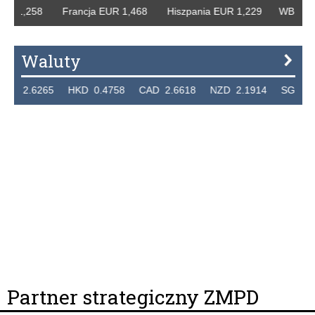
R 1,258 Francja EUR 1,468 Hiszpania EUR 1,229 WB GBP 1
Waluty
 2.6265 HKD 0.4758 CAD 2.6618 NZD 2.1914 SGD 2.912
Partner strategiczny ZMPD