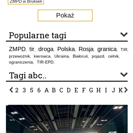
ZMPD w Brukseli
Pokaż
Popularne tagi
ZMPD
tir
droga
Polska
Rosja
granica
TIR
,
,
,
,
,
,
,
przewoźnik
kierowca
Ukraina
Białoruś
pojazd
celnik
,
,
,
,
,
,
ograniczenia
TIR-EPD
,
,
Tagi abc..
2
3
5
6
A
B
C
D
E
F
G
H
I
J
K
L
P
R
S
Ś
T
U
V
W
Z