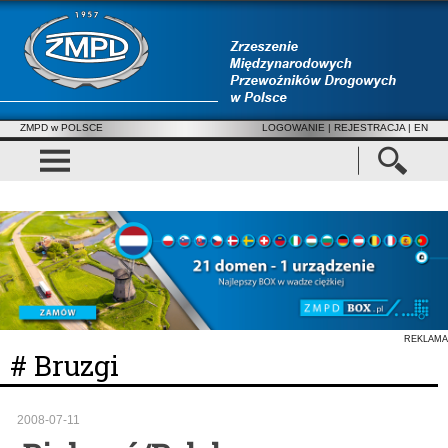
ZMPD w POLSCE
LOGOWANIE
|
REJESTRACJA
| EN
REKLAMA
# Bruzgi
2008-07-11