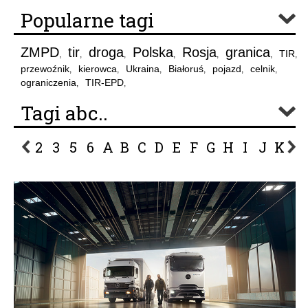
Popularne tagi
ZMPD
tir
droga
Polska
Rosja
granica
TIR
,
,
,
,
,
,
,
przewoźnik
kierowca
Ukraina
Białoruś
pojazd
celnik
,
,
,
,
,
,
ograniczenia
TIR-EPD
,
,
Tagi abc..
2
3
5
6
A
B
C
D
E
F
G
H
I
J
K
L
P
R
S
Ś
T
U
V
W
Z