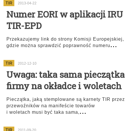
TIR
2013-04-22
Numer EORI w aplikacji IRU
TIR-EPD
Przekazujemy link do strony Komisji Europejskiej,
...
gdzie można sprawdzić poprawność numeru
TIR
2012-12-10
Uwaga: taka sama pieczątka
firmy na okładce i woletach
Pieczątka, jaką stemplowane są karnety TIR przez
przewoźników na manifeście towarów
...
i woletach musi być taka sama,
TIR
2011-09-20