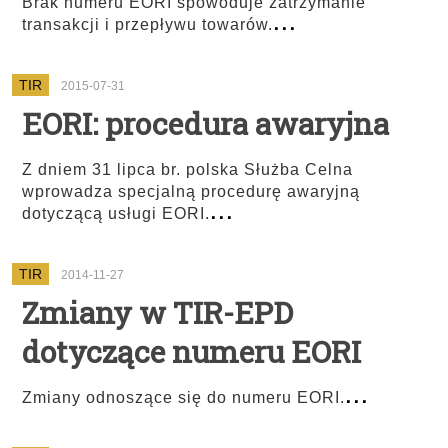
Brak numeru EORI spowoduje zatrzymanie
...
transakcji i przepływu towarów.
TIR
2015-07-31
EORI: procedura awaryjna
Z dniem 31 lipca br. polska Służba Celna
wprowadza specjalną procedurę awaryjną
...
dotyczącą usługi EORI.
TIR
2014-11-27
Zmiany w TIR-EPD
dotyczące numeru EORI
...
Zmiany odnoszące się do numeru EORI.