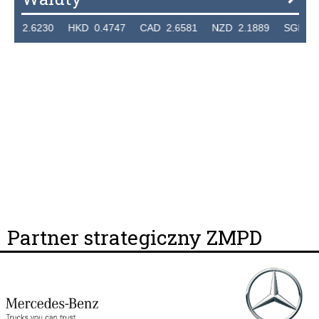
.6230 HKD 0.4747 CAD 2.6581 NZD 2.1889 SGD 2.9048 
Partner strategiczny ZMPD