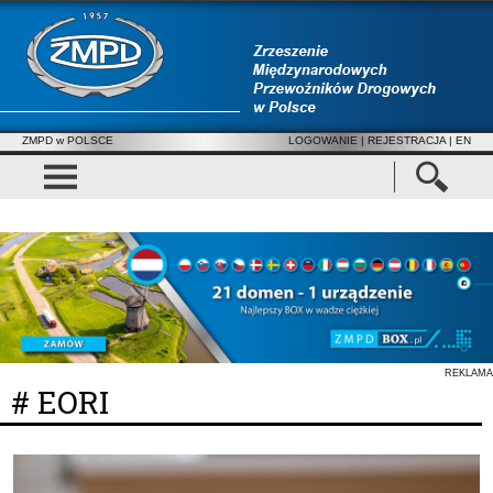
ZMPD w POLSCE
LOGOWANIE
|
REJESTRACJA
| EN
REKLAMA
# EORI