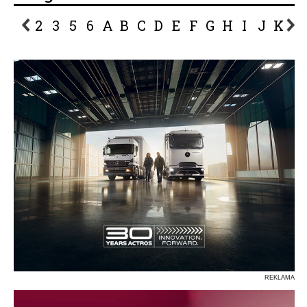
2
3
5
6
A
B
C
D
E
F
G
H
I
J
K
L
P
R
S
Ś
T
U
V
W
Z
REKLAMA