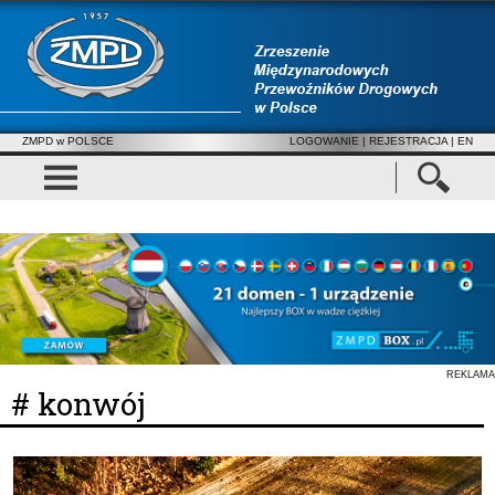
ZMPD w POLSCE
LOGOWANIE
|
REJESTRACJA
| EN
REKLAMA
# konwój