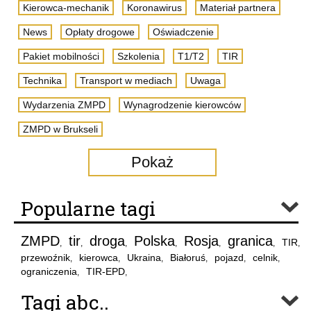
Kierowca-mechanik
Koronawirus
Materiał partnera
News
Opłaty drogowe
Oświadczenie
Pakiet mobilności
Szkolenia
T1/T2
TIR
Technika
Transport w mediach
Uwaga
Wydarzenia ZMPD
Wynagrodzenie kierowców
ZMPD w Brukseli
Pokaż
Popularne tagi
ZMPD
tir
droga
Polska
Rosja
granica
TIR
,
,
,
,
,
,
,
przewoźnik
kierowca
Ukraina
Białoruś
pojazd
celnik
,
,
,
,
,
,
ograniczenia
TIR-EPD
,
,
Tagi abc..