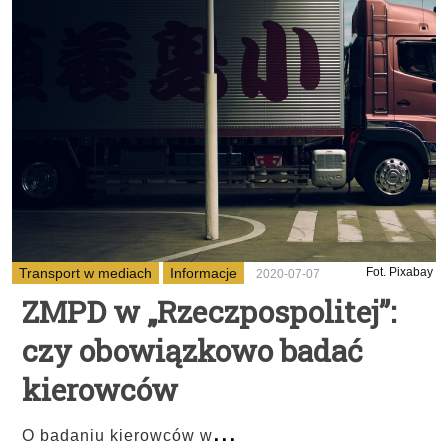
Transport w mediach
Informacje
Fot. Pixabay
2020-07-07
ZMPD w „Rzeczpospolitej”:
czy obowiązkowo badać
kierowców
...
O badaniu kierowców w