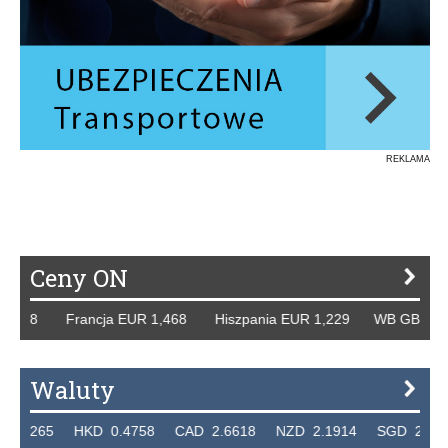
REKLAMA
Ceny ON
 Francja EUR 1,468 Hiszpania EUR 1,229 WB GBP 1,318 Ro
Waluty
 HKD 0.4758 CAD 2.6618 NZD 2.1914 SGD 2.9123 EUR 4