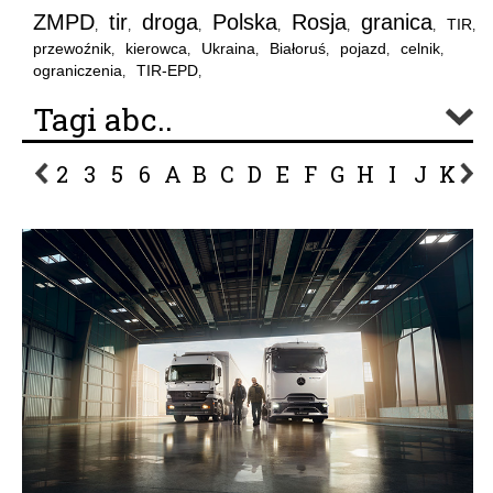
ZMPD
tir
droga
Polska
Rosja
granica
TIR
,
,
,
,
,
,
,
przewoźnik
kierowca
Ukraina
Białoruś
pojazd
celnik
,
,
,
,
,
,
ograniczenia
TIR-EPD
,
,
Tagi abc..
2
3
5
6
A
B
C
D
E
F
G
H
I
J
K
L
P
R
S
Ś
T
U
V
W
Z