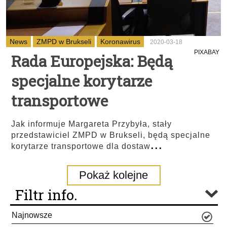
News
ZMPD w Brukseli
Koronawirus
2020-03-18
PIXABAY
Rada Europejska: Będą
specjalne korytarze
transportowe
Jak informuje Margareta Przybyła, stały
przedstawiciel ZMPD w Brukseli, będą specjalne
...
korytarze transportowe dla dostaw
Pokaż kolejne
Filtr info.
Najnowsze