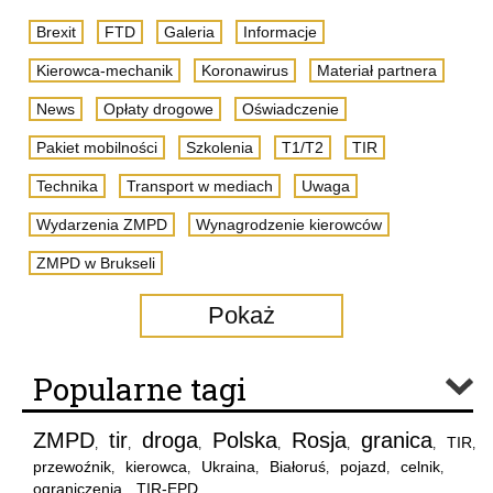
Brexit
FTD
Galeria
Informacje
Kierowca-mechanik
Koronawirus
Materiał partnera
News
Opłaty drogowe
Oświadczenie
Pakiet mobilności
Szkolenia
T1/T2
TIR
Technika
Transport w mediach
Uwaga
Wydarzenia ZMPD
Wynagrodzenie kierowców
ZMPD w Brukseli
Pokaż
Popularne tagi
ZMPD
tir
droga
Polska
Rosja
granica
TIR
,
,
,
,
,
,
,
przewoźnik
kierowca
Ukraina
Białoruś
pojazd
celnik
,
,
,
,
,
,
ograniczenia
TIR-EPD
,
,