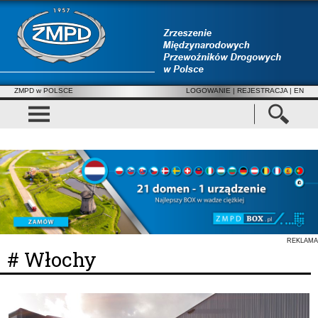
ZMPD w POLSCE
LOGOWANIE
|
REJESTRACJA
| EN
REKLAMA
# Włochy