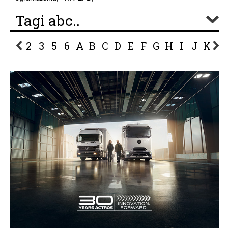
Tagi abc..
2
3
5
6
A
B
C
D
E
F
G
H
I
J
K
L
P
R
S
Ś
T
U
V
W
Z