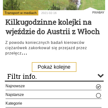
Transport w mediach
PIXABAY
2021-02-16
Kilkugodzinne kolejki na
wjeździe do Austrii z Włoch
Z powodu koniecznych badań kierowców
ciężarówek zakorkował się przejazd przez
...
przełęcz
Pokaż kolejne
Filtr info.
Najnowsze
Najstarsze
Kategorie