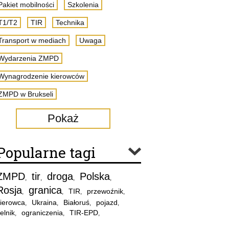
Pakiet mobilności
Szkolenia
T1/T2
TIR
Technika
Transport w mediach
Uwaga
Wydarzenia ZMPD
Wynagrodzenie kierowców
ZMPD w Brukseli
Pokaż
Popularne tagi
ZMPD
tir
droga
Polska
,
,
,
,
Rosja
granica
TIR
przewoźnik
,
,
,
,
ierowca
Ukraina
Białoruś
pojazd
,
,
,
,
elnik
ograniczenia
TIR-EPD
,
,
,