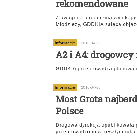
rekomendowane
Z uwagi na utrudnienia wynikaj
Młodzieży, GDDKiA zaleca objaz
Informacje
2016-04-25
A2 i A4: drogowcy
GDDKiA przeprowadza planowany 
Informacje
2016-04-08
Most Grota najbard
Polsce
Drogowa dyrekcja opublikowała 
przeprowadzono w zeszłym roku.