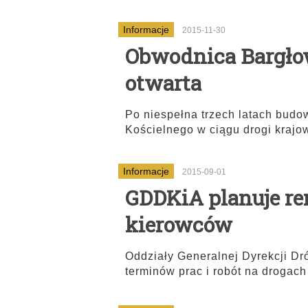
Informacje
2015-11-30
Obwodnica Bargłow
otwarta
Po niespełna trzech latach bud
Kościelnego w ciągu drogi krajow
Informacje
2015-09-01
GDDKiA planuje re
kierowców
Oddziały Generalnej Dyrekcji Dró
terminów prac i robót na drogac