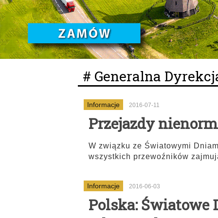
# Generalna Dyrekcj
Informacje
2016-07-11
Przejazdy nienor
W związku ze Światowymi Dniami
wszystkich przewoźników zajmują
Informacje
2016-06-03
Polska: Światowe D