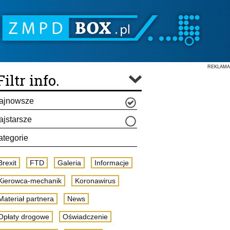
REKLAMA
Filtr info.
ajnowsze
ajstarsze
ategorie
Brexit
FTD
Galeria
Informacje
Kierowca-mechanik
Koronawirus
Materiał partnera
News
Opłaty drogowe
Oświadczenie