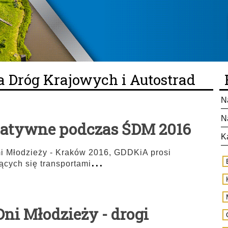
a Dróg Krajowych i Autostrad
N
N
matywne podczas ŚDM 2016
K
 Młodzieży - Kraków 2016, GDDKiA prosi
...
cych się transportami
ni Młodzieży - drogi