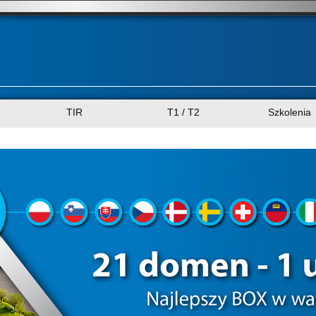
TIR
T1 / T2
Szkolenia