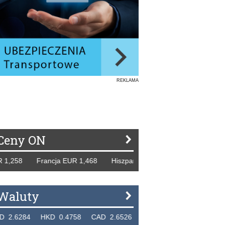
REKLAMA
Ceny ON
58 Francja EUR 1,468 Hiszpania EUR 1,229 WB GBP 1,318 
Waluty
84 HKD 0.4758 CAD 2.6526 NZD 2.1871 SGD 2.9103 EU