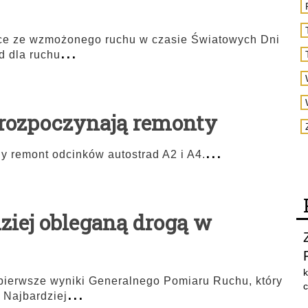
ące ze wzmożonego ruchu w czasie Światowych Dni
...
d dla ruchu
 rozpoczynają remonty
...
remont odcinków autostrad A2 i A4.
ziej obleganą drogą w
k
pierwsze wyniki Generalnego Pomiaru Ruchu, który
...
c
 Najbardziej