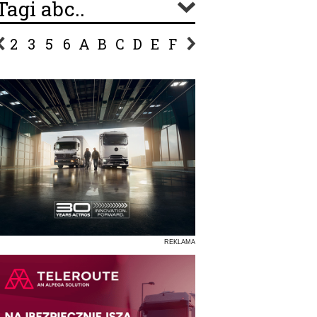
Tagi abc..
2
3
5
6
A
B
C
D
E
F
G
H
I
J
K
L
Ł
P
R
S
Ś
T
U
V
W
Z
REKLAMA