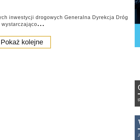
ch inwestycji drogowych Generalna Dyrekcja Dróg
...
ć wystarczająco
Pokaż kolejne
Tydzień 42/2019 r. Niemcy EUR 1,2
THB 0.1123 USD 3.7320 AUD 2.62