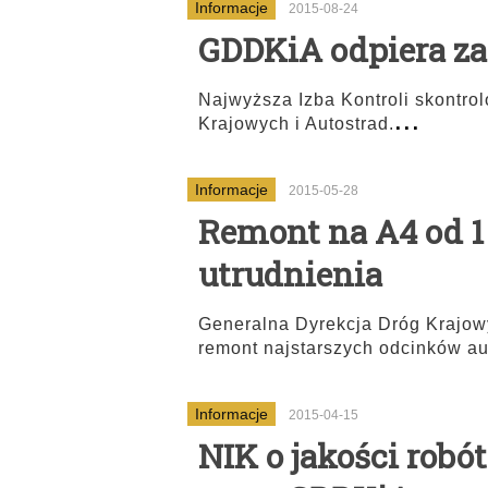
Informacje
2015-08-24
GDDKiA odpiera za
Najwyższa Izba Kontroli skontro
...
Krajowych i Autostrad.
Informacje
2015-05-28
Remont na A4 od 1 
utrudnienia
Generalna Dyrekcja Dróg Krajowy
remont najstarszych odcinków au
Informacje
2015-04-15
NIK o jakości rob