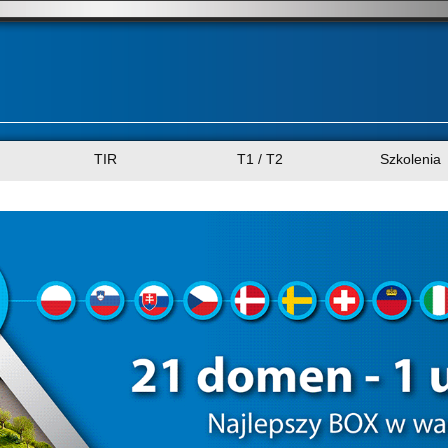
TIR
T1 / T2
Szkolenia