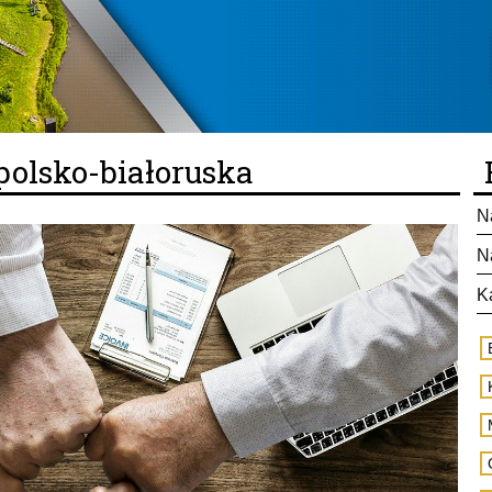
polsko-białoruska
N
N
K