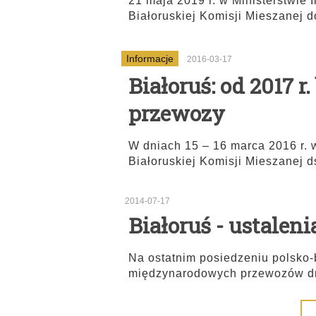
21 maja 2019 r. w Ministerstwie I
Białoruskiej Komisji Mieszanej 
Informacje
2016-03-17
Białoruś: od 2017 r
przewozy
W dniach 15 – 16 marca 2016 r.
Białoruskiej Komisji Mieszanej d
2014-07-17
Białoruś - ustalen
Na ostatnim posiedzeniu polsko-b
międzynarodowych przewozów dro