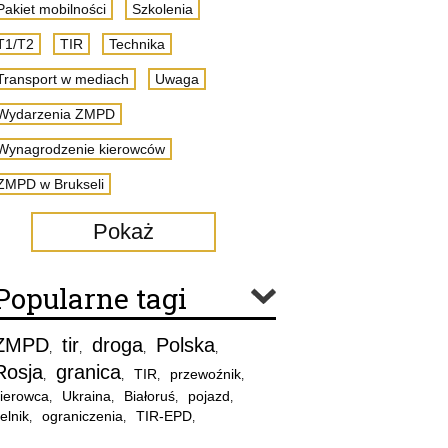
Pakiet mobilności
Szkolenia
T1/T2
TIR
Technika
Transport w mediach
Uwaga
Wydarzenia ZMPD
Wynagrodzenie kierowców
ZMPD w Brukseli
Pokaż
Popularne tagi
ZMPD
tir
droga
Polska
,
,
,
,
Rosja
granica
TIR
przewoźnik
,
,
,
,
ierowca
Ukraina
Białoruś
pojazd
,
,
,
,
elnik
ograniczenia
TIR-EPD
,
,
,