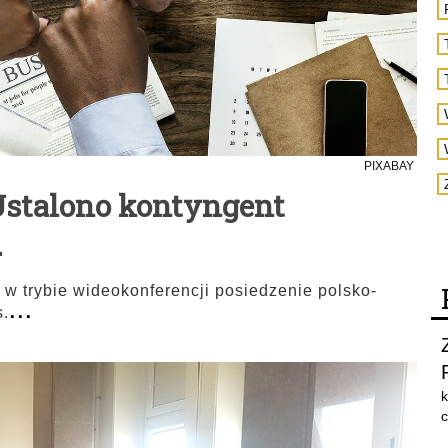
PIXABAY
 Ustalono kontyngent
.
ę w trybie wideokonferencji posiedzenie polsko-
...
s.
k
c