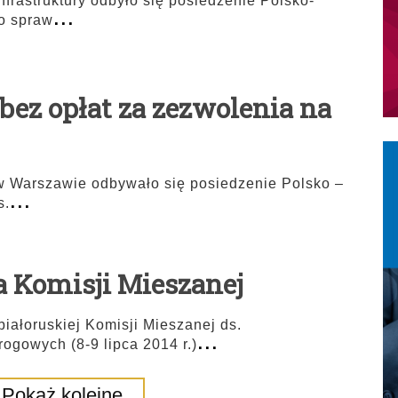
nfrastruktury odbyło się posiedzenie Polsko-
...
do spraw
. bez opłat za zezwolenia na
 w Warszawie odbywało się posiedzenie Polsko –
...
s.
ia Komisji Mieszanej
iałoruskiej Komisji Mieszanej ds.
...
gowych (8-9 lipca 2014 r.)
Pokaż kolejne