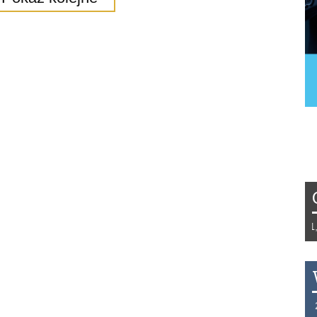
Tydzień 42/2019 r. Niemcy EUR 1,258 
THB 0.1129 USD 3.7324 AUD 2.6265