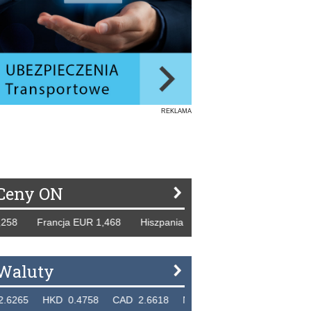
REKLAMA
Ceny ON
Francja EUR 1,468 Hiszpania EUR 1,229 WB GBP 1,318 Ros
Waluty
 HKD 0.4758 CAD 2.6618 NZD 2.1914 SGD 2.9123 EUR 4