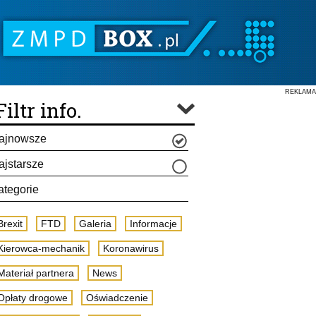
REKLAMA
Filtr info.
ajnowsze
ajstarsze
ategorie
Brexit
FTD
Galeria
Informacje
Kierowca-mechanik
Koronawirus
Materiał partnera
News
Opłaty drogowe
Oświadczenie