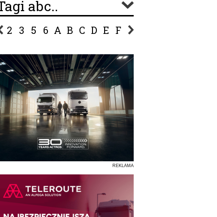
Tagi abc..
2
3
5
6
A
B
C
D
E
F
G
H
I
J
K
L
Ł
P
R
S
Ś
T
U
V
W
Z
REKLAMA