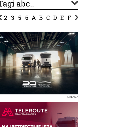
Tagi abc..
2
3
5
6
A
B
C
D
E
F
G
H
I
J
K
L
Ł
P
R
S
Ś
T
U
V
W
Z
REKLAMA