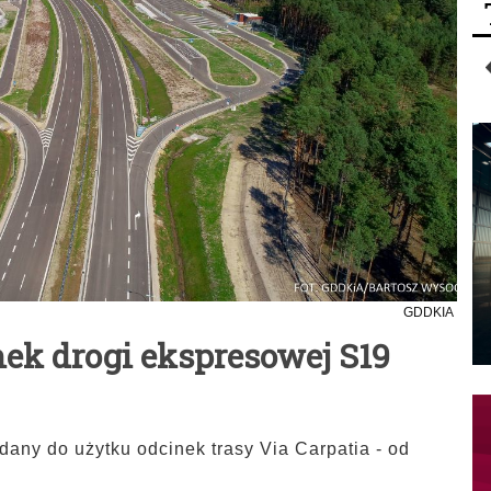
GDDKIA
nek drogi ekspresowej S19
ddany do użytku odcinek trasy Via Carpatia - od