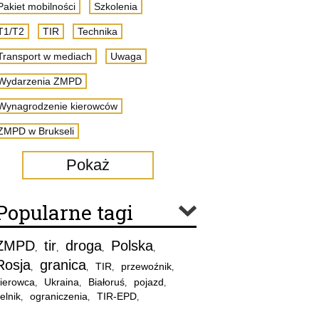
Pakiet mobilności
Szkolenia
T1/T2
TIR
Technika
Transport w mediach
Uwaga
Wydarzenia ZMPD
Wynagrodzenie kierowców
ZMPD w Brukseli
Pokaż
Popularne tagi
ZMPD
tir
droga
Polska
,
,
,
,
Rosja
granica
TIR
przewoźnik
,
,
,
,
ierowca
Ukraina
Białoruś
pojazd
,
,
,
,
elnik
ograniczenia
TIR-EPD
,
,
,