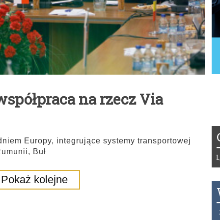
spółpraca na rzecz Via
niem Europy, integrujące systemy transportowej
Rumunii, Buł
Tydzień 42/2019 r. Niemcy EUR 1,258 
Pokaż kolejne
THB 0.1129 USD 3.7324 AUD 2.6265 