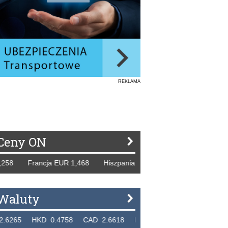
REKLAMA
Ceny ON
Francja EUR 1,468 Hiszpania EUR 1,229 WB GBP 1,318 Ros
Waluty
HKD 0.4758 CAD 2.6618 NZD 2.1914 SGD 2.9123 EUR 4