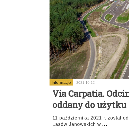
Informacje
2021-10-12
Via Carpatia. Odci
oddany do użytku
11 pażdziernika 2021 r. został o
...
Lasów Janowskich w