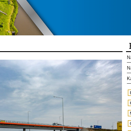
N
N
K