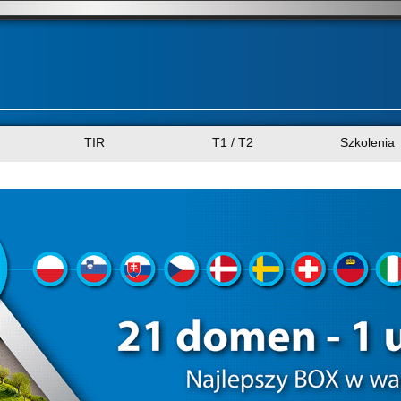
TIR
T1 / T2
Szkolenia