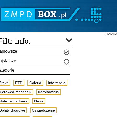
REKLAMA
Filtr info.
ajnowsze
ajstarsze
ategorie
Brexit
FTD
Galeria
Informacje
Kierowca-mechanik
Koronawirus
Materiał partnera
News
Opłaty drogowe
Oświadczenie