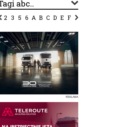
Tagi abc..
2
3
5
6
A
B
C
D
E
F
G
H
I
J
K
L
Ł
P
R
S
Ś
T
U
V
W
Z
REKLAMA