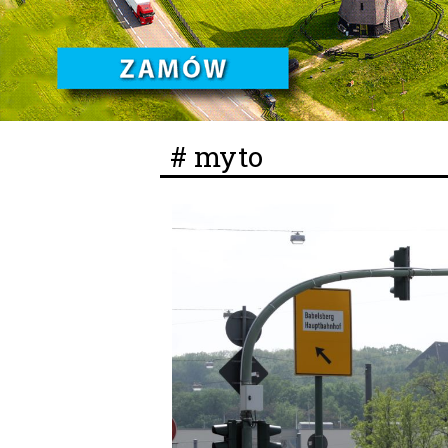
# myto