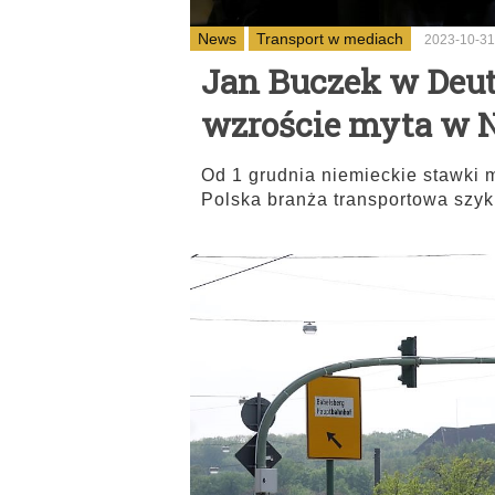
News
Transport w mediach
2023-10-31
Jan Buczek w Deut
wzroście myta w 
Od 1 grudnia niemieckie stawki 
Polska branża transportowa szyk