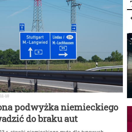
11-10
Słona podwyżka niemieckiego
dzić do braku aut