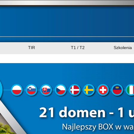
TIR
T1 / T2
Szkolenia