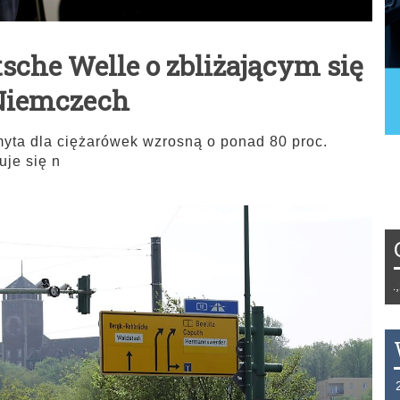
sche Welle o zbliżającym się
Niemczech
myta dla ciężarówek wzrosną o ponad 80 proc.
uje się n
Tydzień 42/2019 r. Niemcy EUR 1,258 F
THB 0.1126 USD 3.7236 AUD 2.6230 H