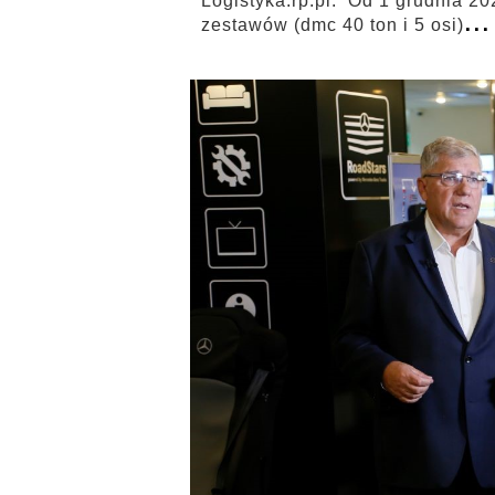
Logistyka.rp.pl: Od 1 grudnia 20
...
zestawów (dmc 40 ton i 5 osi)