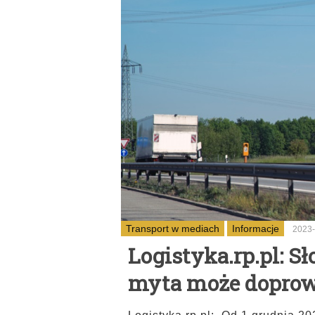
Transport w mediach
Informacje
2023-
Logistyka.rp.pl: 
myta może doprowa