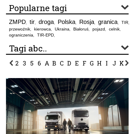
Popularne tagi
ZMPD
tir
droga
Polska
Rosja
granica
TIR
,
,
,
,
,
,
,
przewoźnik
kierowca
Ukraina
Białoruś
pojazd
celnik
,
,
,
,
,
,
ograniczenia
TIR-EPD
,
,
Tagi abc..
2
3
5
6
A
B
C
D
E
F
G
H
I
J
K
L
P
R
S
Ś
T
U
V
W
Z