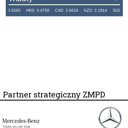
2.6265 HKD 0.4758 CAD 2.6618 NZD 2.1914 SGD 2.912
Partner strategiczny ZMPD