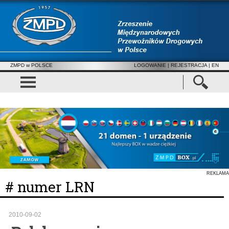
ZMPD w POLSCE
LOGOWANIE
|
REJESTRACJA
| EN
REKLAMA
# numer LRN
2010-09-02