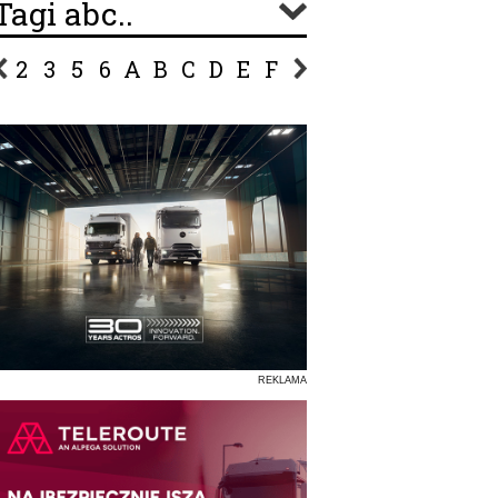
Tagi abc..
2
3
5
6
A
B
C
D
E
F
G
H
I
J
K
L
Ł
P
R
S
Ś
T
U
V
W
Z
REKLAMA