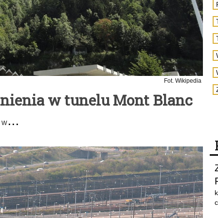
Fot. Wikipedia
rudnienia w tunelu Mont Blanc
...
 w
k
c