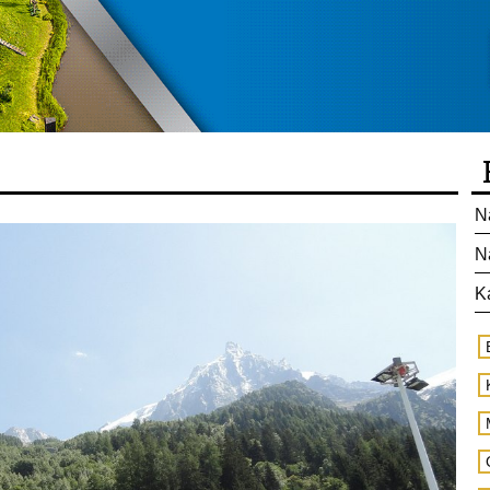
N
N
K