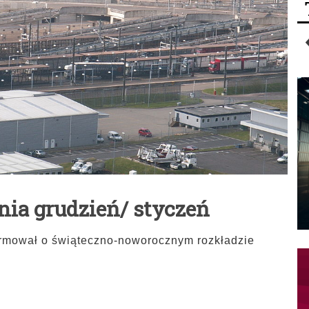
nia grudzień/ styczeń
formował o świąteczno-noworocznym rozkładzie