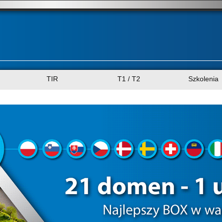
TIR
T1 / T2
Szkolenia