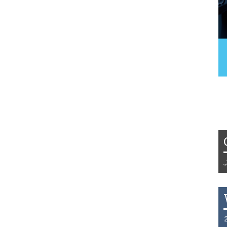
Tydzień 42/2019 r. Niemcy EUR 1,258
THB 0.1129 USD 3.7324 AUD 2.6265