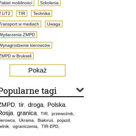
Pakiet mobilności
Szkolenia
T1/T2
TIR
Technika
Transport w mediach
Uwaga
Wydarzenia ZMPD
Wynagrodzenie kierowców
ZMPD w Brukseli
Pokaż
Popularne tagi
ZMPD
tir
droga
Polska
,
,
,
,
Rosja
granica
TIR
przewoźnik
,
,
,
,
ierowca
Ukraina
Białoruś
pojazd
,
,
,
,
elnik
ograniczenia
TIR-EPD
,
,
,