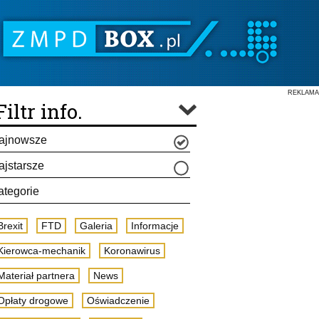
REKLAMA
Filtr info.
ajnowsze
ajstarsze
ategorie
Brexit
FTD
Galeria
Informacje
Kierowca-mechanik
Koronawirus
Materiał partnera
News
Opłaty drogowe
Oświadczenie