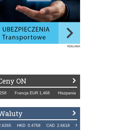
REKLAMA
Ceny ON
 Francja EUR 1,468 Hiszpania EUR 1,229 WB GBP 1,318 Ro
Waluty
 HKD 0.4758 CAD 2.6618 NZD 2.1914 SGD 2.9123 EUR 4