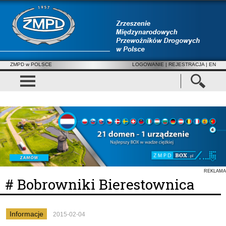
ZMPD w POLSCE
LOGOWANIE
|
REJESTRACJA
| EN
REKLAMA
# Bobrowniki Bierestownica
Informacje
2015-02-04