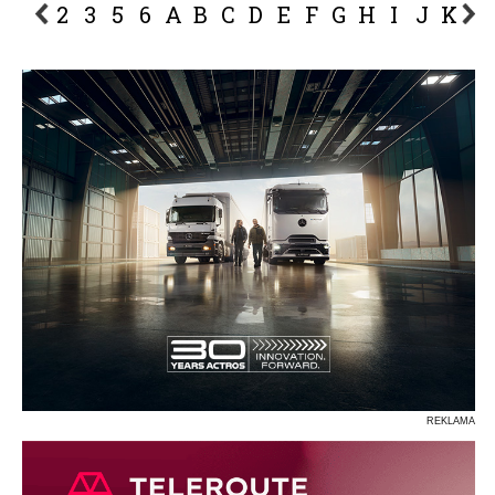
2
3
5
6
A
B
C
D
E
F
G
H
I
J
K
L
P
R
S
Ś
T
U
V
W
Z
REKLAMA