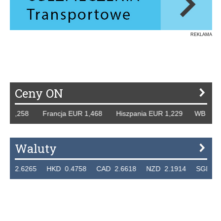
REKLAMA
Ceny ON
R 1,258 Francja EUR 1,468 Hiszpania EUR 1,229 WB GBP 1
Waluty
2.6265 HKD 0.4758 CAD 2.6618 NZD 2.1914 SGD 2.912