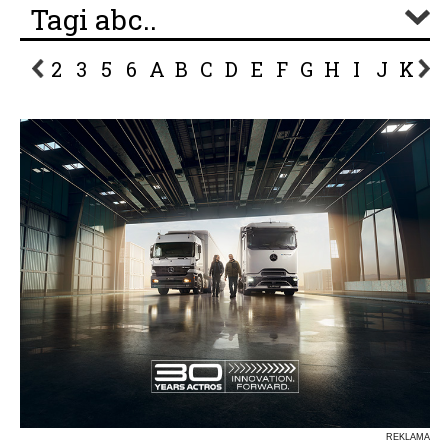
Tagi abc..
2
3
5
6
A
B
C
D
E
F
G
H
I
J
K
L
P
R
S
Ś
T
U
V
W
Z
REKLAMA