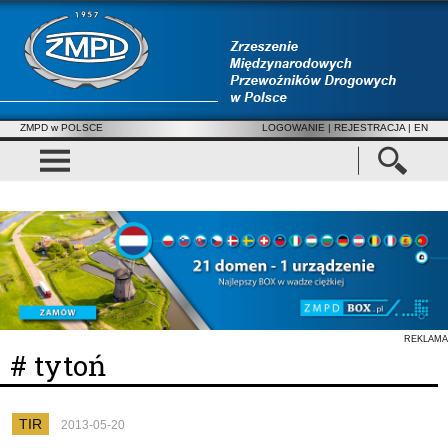
ZMPD w POLSCE
LOGOWANIE
|
REJESTRACJA
| EN
REKLAMA
# tytoń
TIR
2013-05-20