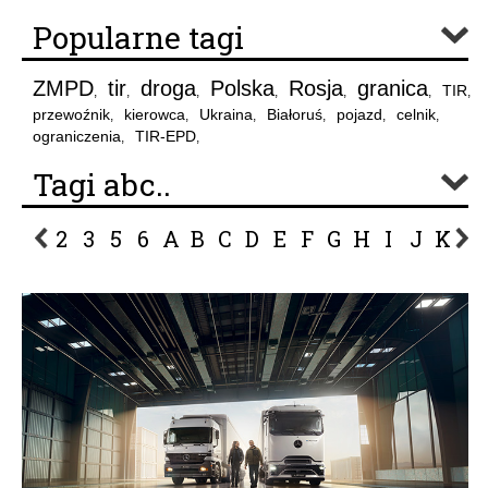
Popularne tagi
ZMPD
tir
droga
Polska
Rosja
granica
TIR
,
,
,
,
,
,
,
przewoźnik
kierowca
Ukraina
Białoruś
pojazd
celnik
,
,
,
,
,
,
ograniczenia
TIR-EPD
,
,
Tagi abc..
2
3
5
6
A
B
C
D
E
F
G
H
I
J
K
L
P
R
S
Ś
T
U
V
W
Z