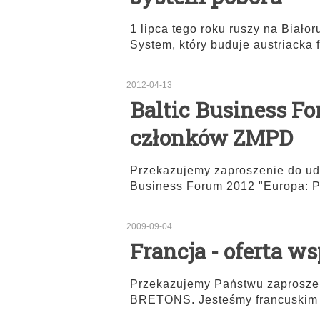
1 lipca tego roku ruszy na Biało
System, który buduje austriacka 
2012-04-13
Baltic Business Fo
członków ZMPD
Przekazujemy zaproszenie do udz
Business Forum 2012 "Europa: P
2009-09-04
Francja - oferta 
Przekazujemy Państwu zaproszen
BRETONS. Jesteśmy francuskim