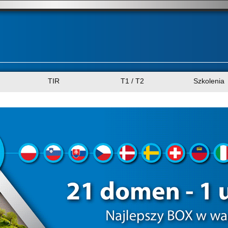
TIR
T1 / T2
Szkolenia