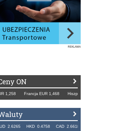
REKLAMA
Ceny ON
258 Francja EUR 1,468 Hiszpania EUR 1,229 WB GBP 1,318
Waluty
265 HKD 0.4758 CAD 2.6618 NZD 2.1914 SGD 2.9123 E