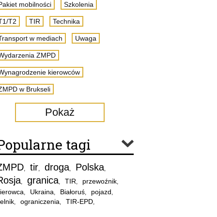
Pakiet mobilności
Szkolenia
T1/T2
TIR
Technika
Transport w mediach
Uwaga
Wydarzenia ZMPD
Wynagrodzenie kierowców
ZMPD w Brukseli
Pokaż
Popularne tagi
ZMPD
tir
droga
Polska
,
,
,
,
Rosja
granica
TIR
przewoźnik
,
,
,
,
ierowca
Ukraina
Białoruś
pojazd
,
,
,
,
elnik
ograniczenia
TIR-EPD
,
,
,