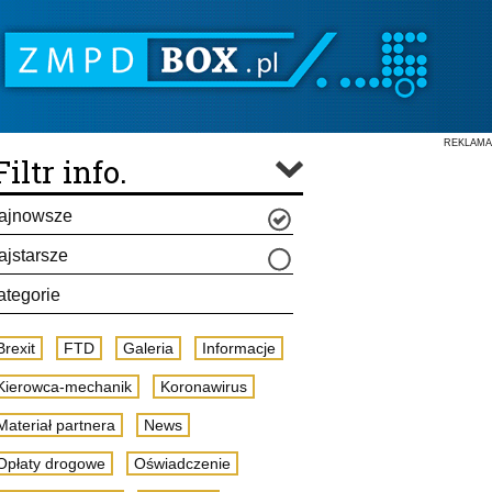
REKLAMA
Filtr info.
ajnowsze
ajstarsze
ategorie
Brexit
FTD
Galeria
Informacje
Kierowca-mechanik
Koronawirus
Materiał partnera
News
Opłaty drogowe
Oświadczenie