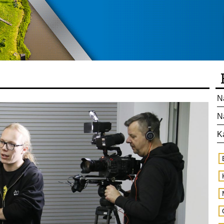
N
N
K