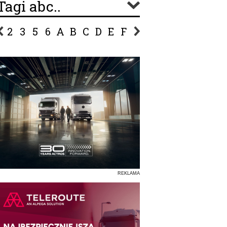
Tagi abc..
2
3
5
6
A
B
C
D
E
F
G
H
I
J
K
L
Ł
P
R
S
Ś
T
U
V
W
Z
REKLAMA