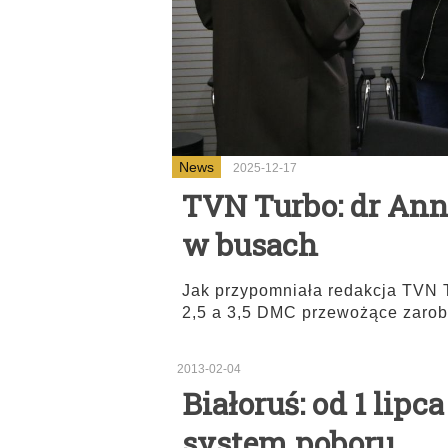
News
2025-12-17
TVN Turbo: dr Ann
w busach
Jak przypomniała redakcja TVN T
2,5 a 3,5 DMC przewożące zarob
2013-02-04
Białoruś: od 1 lipc
system poboru