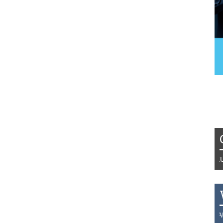
Tydzień 42/2019 r. Niemcy EUR 1,
THB 0.1129 USD 3.7324 AUD 2.6