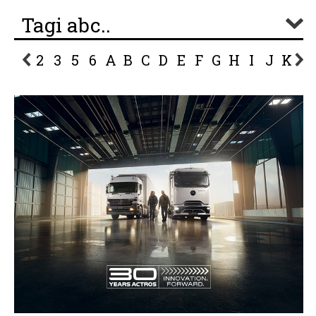
Tagi abc..
2
3
5
6
A
B
C
D
E
F
G
H
I
J
K
L
P
R
S
Ś
T
U
V
W
Z